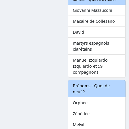
Giovanni Mazzuconi
Macaire de Collesano
David
martyrs espagnols
clarétains
Manuel Izquierdo
Izquierdo et 59
compagnons
Prénoms - Quoi de
neuf ?
Orphée
Zébédée
Melvil