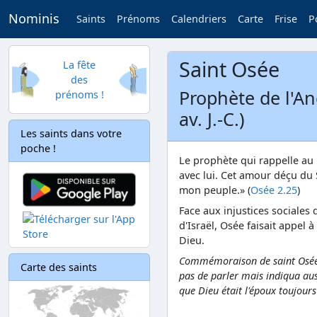
Nominis
Saints
Prénoms
Calendriers
Carte
Frise
P
Saint Osée
La fête
des
Prophète de l'An
prénoms !
av. J.-C.)
Les saints dans votre
poche !
Le prophète qui rappelle au 
avec lui. Cet amour déçu du 
mon peuple.» (
Osée 2.25
)
Face aux injustices sociales 
d'Israël, Osée faisait appel 
Dieu.
Commémoraison de saint Osée, 
Carte des saints
pas de parler mais indiqua auss
que Dieu était l'époux toujours 