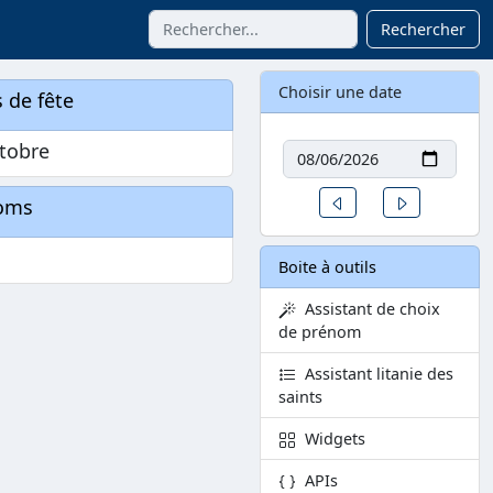
Rechercher
Choisir une date
 de fête
Date
tobre
Un jour avant
Un jour aprè
oms
Boite à outils
Assistant de choix
de prénom
Assistant litanie des
saints
Widgets
APIs