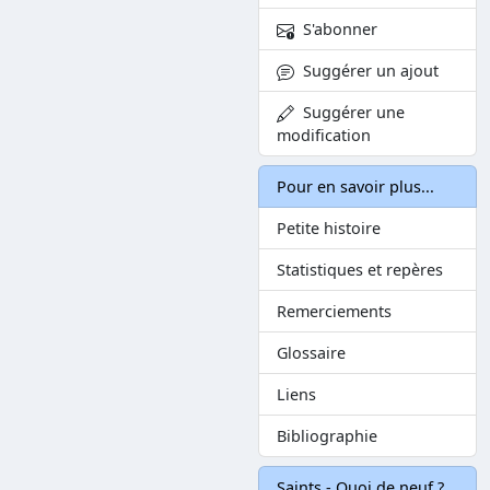
S'abonner
Suggérer un ajout
Suggérer une
modification
Pour en savoir plus...
Petite histoire
Statistiques et repères
Remerciements
Glossaire
Liens
Bibliographie
Saints - Quoi de neuf ?