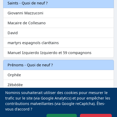
Saints - Quoi de neuf ?
Giovanni Mazzuconi
Macaire de Collesano
David
martyrs espagnols clarétains
Manuel Izquierdo Izquierdo et 59 compagnons
Prénoms - Quoi de neuf ?
Orphée
Zébédée
Nominis souhaiterait utiliser des cookies pour mesurer le
Melvil
trafic sur le site (via Google Analytics) et pour empêcher les
contributions malveillantes (via Google reCaptcha). Êtes-
Matilin
vous d'accord ?
Marie-Fontenelle