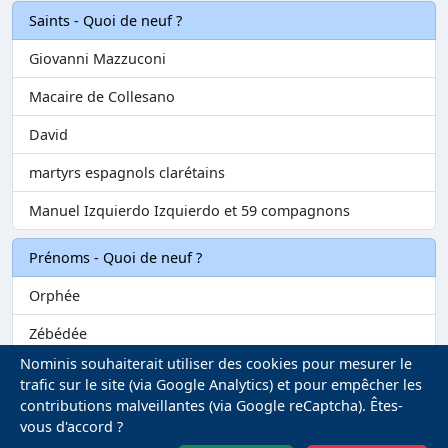
Saints - Quoi de neuf ?
Giovanni Mazzuconi
Macaire de Collesano
David
martyrs espagnols clarétains
Manuel Izquierdo Izquierdo et 59 compagnons
Prénoms - Quoi de neuf ?
Orphée
Zébédée
Nominis souhaiterait utiliser des cookies pour mesurer le
Melvil
trafic sur le site (via Google Analytics) et pour empêcher les
contributions malveillantes (via Google reCaptcha). Êtes-
Matilin
vous d'accord ?
Marie-Fontenelle