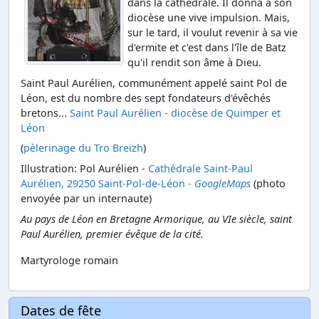
dans la cathédrale. Il donna à son
diocèse une vive impulsion. Mais,
sur le tard, il voulut revenir à sa vie
d'ermite et c'est dans l'île de Batz
qu'il rendit son âme à Dieu.
Saint Paul Aurélien, communément appelé saint Pol de
Léon, est du nombre des sept fondateurs d'évêchés
bretons...
Saint Paul Aurélien - diocèse de Quimper et
Léon
(
pèlerinage du Tro Breizh
)
Illustration: Pol Aurélien -
Cathédrale Saint-Paul
Aurélien, 29250 Saint-Pol-de-Léon -
GoogleMaps
(photo
envoyée par un internaute)
Au pays de Léon en Bretagne Armorique, au VIe siècle, saint
Paul Aurélien, premier évêque de la cité.
Martyrologe romain
Dates de fête