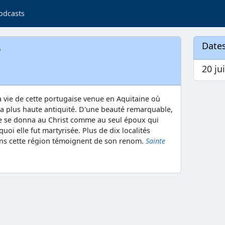
odcasts
e
Dates
20 ju
 vie de cette portugaise venue en Aquitaine où
s la plus haute antiquité. D'une beauté remarquable,
lle se donna au Christ comme au seul époux qui
uoi elle fut martyrisée. Plus de dix localités
ans cette région témoignent de son renom.
Sainte