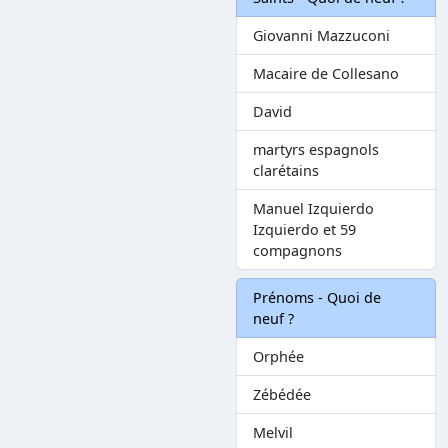
Giovanni Mazzuconi
Macaire de Collesano
David
martyrs espagnols
clarétains
Manuel Izquierdo
Izquierdo et 59
compagnons
Prénoms - Quoi de
neuf ?
Orphée
Zébédée
Melvil