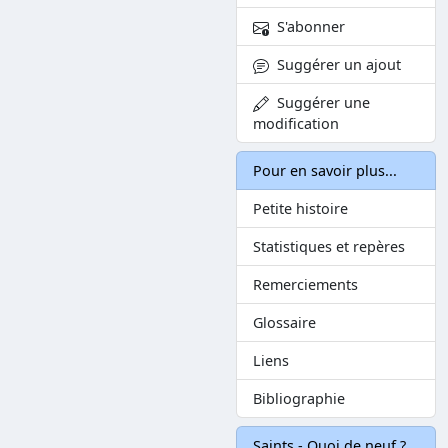
S'abonner
Suggérer un ajout
Suggérer une
modification
Pour en savoir plus...
Petite histoire
Statistiques et repères
Remerciements
Glossaire
Liens
Bibliographie
Saints - Quoi de neuf ?