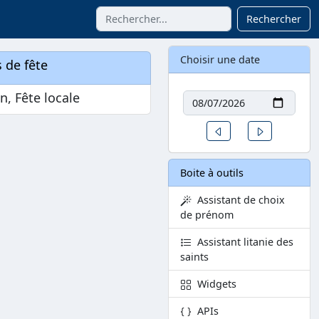
Rechercher
Choisir une date
 de fête
Date
in, Fête locale
Un jour avant
Un jour aprè
Boite à outils
Assistant de choix
de prénom
Assistant litanie des
saints
Widgets
APIs