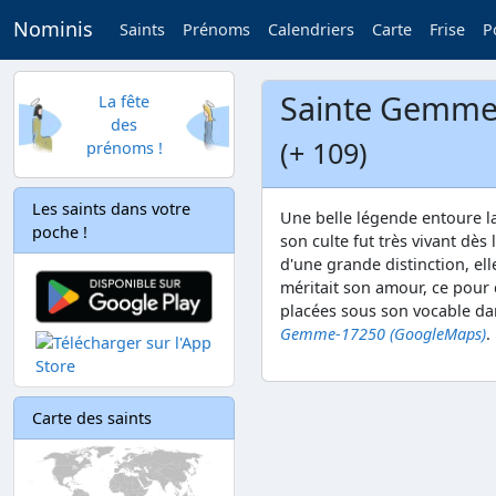
Nominis
Saints
Prénoms
Calendriers
Carte
Frise
P
Sainte Gemm
La fête
des
(+ 109)
prénoms !
Les saints dans votre
Une belle légende entoure la
poche !
son culte fut très vivant dè
d'une grande distinction, e
méritait son amour, ce pour q
placées sous son vocable d
Gemme-17250 (GoogleMaps)
.
Carte des saints