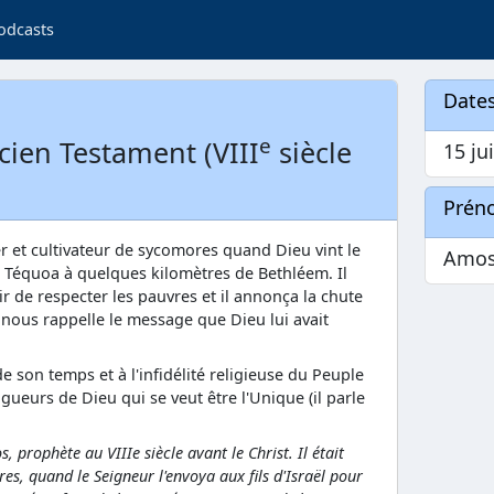
odcasts
Dates
e
cien Testament (VIII
siècle
15 ju
Prén
er et cultivateur de sycomores quand Dieu vint le
Amo
e Téquoa à quelques kilomètres de Bethléem. Il
r de respecter les pauvres et il annonça la chute
nous rappelle le message que Dieu lui avait
de son temps et à l'infidélité religieuse du Peuple
gueurs de Dieu qui se veut être l'Unique (il parle
rophète au VIIIe siècle avant le Christ. Il était
res, quand le Seigneur l'envoya aux fils d'Israël pour