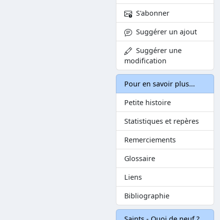
S'abonner
Suggérer un ajout
Suggérer une
modification
Pour en savoir plus...
Petite histoire
Statistiques et repères
Remerciements
Glossaire
Liens
Bibliographie
Saints - Quoi de neuf ?