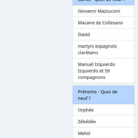
Giovanni Mazzuconi
Macaire de Collesano
David
martyrs espagnols
clarétains
Manuel Izquierdo
Izquierdo et 59
compagnons
Prénoms - Quoi de
neuf ?
Orphée
Zébédée
Melvil