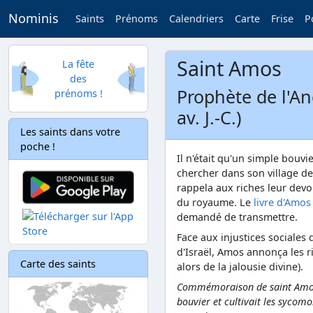
Nominis
Saints
Prénoms
Calendriers
Carte
Frise
P
Saint Amos
La fête
des
Prophète de l'An
prénoms !
av. J.-C.)
Les saints dans votre
poche !
Il n'était qu'un simple bouvi
chercher dans son village d
rappela aux riches leur devoi
du royaume. Le
livre d'Amos
demandé de transmettre.
Face aux injustices sociales 
d'Israël, Amos annonça les ri
Carte des saints
alors de la jalousie divine).
Commémoraison de saint Amos, p
bouvier et cultivait les sycomo