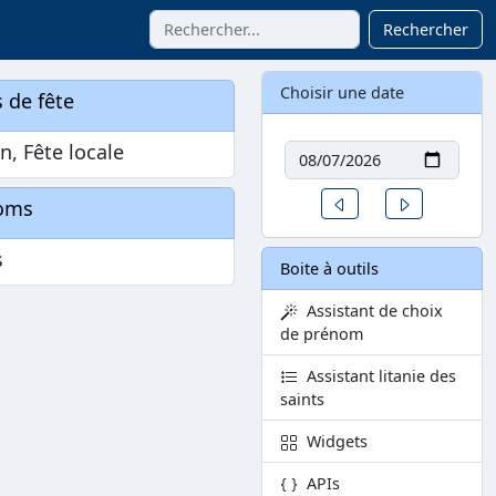
Rechercher
Choisir une date
 de fête
Date
in, Fête locale
Un jour avant
Un jour aprè
oms
s
Boite à outils
Assistant de choix
de prénom
Assistant litanie des
saints
Widgets
APIs