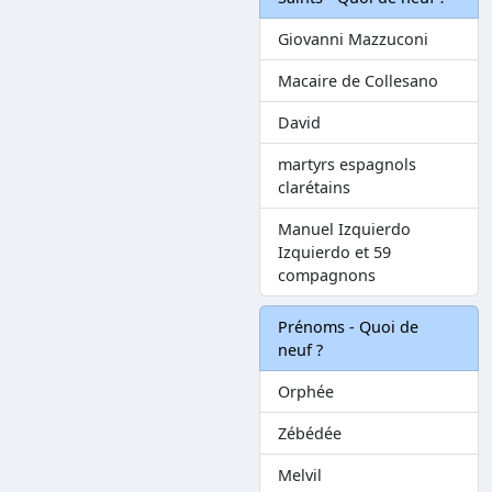
Giovanni Mazzuconi
Macaire de Collesano
David
martyrs espagnols
clarétains
Manuel Izquierdo
Izquierdo et 59
compagnons
Prénoms - Quoi de
neuf ?
Orphée
Zébédée
Melvil