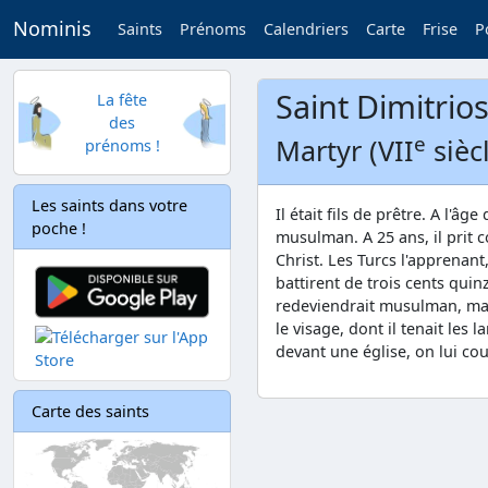
Nominis
Saints
Prénoms
Calendriers
Carte
Frise
P
Saint Dimitrio
La fête
des
e
Martyr (VII
sièc
prénoms !
Les saints dans votre
Il était fils de prêtre. A l'âge
poche !
musulman. A 25 ans, il prit c
Christ. Les Turcs l'apprenant, 
battirent de trois cents quin
redeviendrait musulman, mais
le visage, dont il tenait les
devant une église, on lui co
Carte des saints