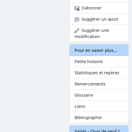
S'abonner
Suggérer un ajout
Suggérer une
modification
Pour en savoir plus...
Petite histoire
Statistiques et repères
Remerciements
Glossaire
Liens
Bibliographie
Saints - Quoi de neuf ?