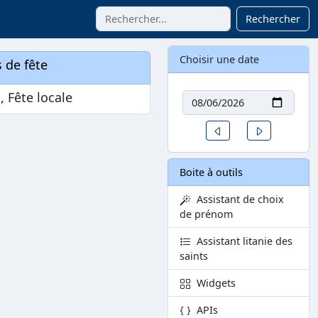
Rechercher
Choisir une date
 de fête
Date
n, Fête locale
Un jour avant
Un jour aprè
Boite à outils
Assistant de choix
de prénom
Assistant litanie des
saints
Widgets
APIs