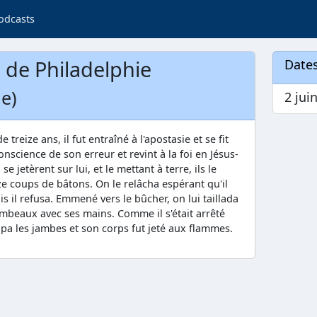
odcasts
s de Philadelphie
Dates
le)
2 jui
 de treize ans, il fut entraîné à l'apostasie et se fit
onscience de son erreur et revint à la foi en Jésus-
se jetèrent sur lui, et le mettant à terre, ils le
ze coups de bâtons. On le relâcha espérant qu'il
 il refusa. Emmené vers le bûcher, on lui taillada
 lambeaux avec ses mains. Comme il s'était arrêté
upa les jambes et son corps fut jeté aux flammes.