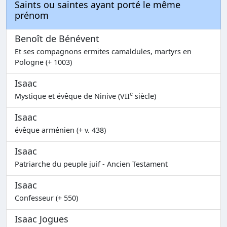
Saints ou saintes ayant porté le même
prénom
Benoît de Bénévent
Et ses compagnons ermites camaldules, martyrs en
Pologne (+ 1003)
Isaac
e
Mystique et évêque de Ninive (VII
siècle)
Isaac
évêque arménien (+ v. 438)
Isaac
Patriarche du peuple juif - Ancien Testament
Isaac
Confesseur (+ 550)
Isaac Jogues