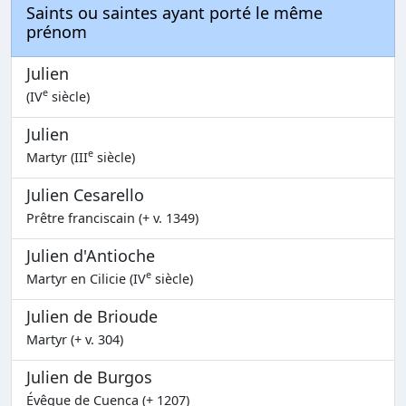
Saints ou saintes ayant porté le même
prénom
Julien
e
(IV
siècle)
Julien
e
Martyr (III
siècle)
Julien Cesarello
Prêtre franciscain (+ v. 1349)
Julien d'Antioche
e
Martyr en Cilicie (IV
siècle)
Julien de Brioude
Martyr (+ v. 304)
Julien de Burgos
Évêque de Cuenca (+ 1207)