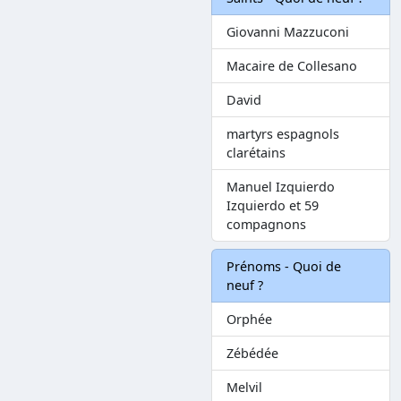
Giovanni Mazzuconi
Macaire de Collesano
David
martyrs espagnols
clarétains
Manuel Izquierdo
Izquierdo et 59
compagnons
Prénoms - Quoi de
neuf ?
Orphée
Zébédée
Melvil