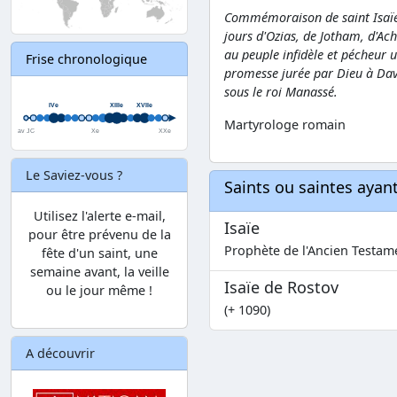
Commémoraison de saint Isaïe, 
jours d'Ozias, de Jotham, d'Ach
au peuple infidèle et pécheur u
Frise chronologique
promesse jurée par Dieu à David
sous le roi Manassé.
Martyrologe romain
Le Saviez-vous ?
Saints ou saintes aya
Utilisez l'alerte e-mail,
Isaïe
pour être prévenu de la
Prophète de l'Ancien Testame
fête d'un saint, une
semaine avant, la veille
Isaïe de Rostov
ou le jour même !
(+ 1090)
A découvrir