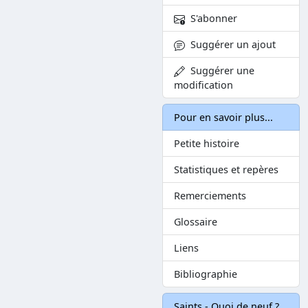
S'abonner
Suggérer un ajout
Suggérer une
modification
Pour en savoir plus...
Petite histoire
Statistiques et repères
Remerciements
Glossaire
Liens
Bibliographie
Saints - Quoi de neuf ?