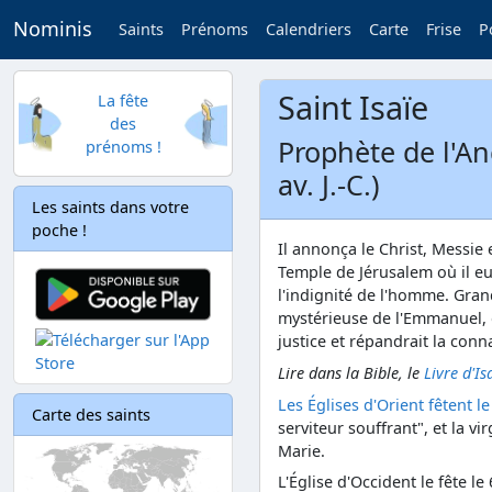
Nominis
Saints
Prénoms
Calendriers
Carte
Frise
P
Saint Isaïe
La fête
des
Prophète de l'An
prénoms !
av. J.-C.)
Les saints dans votre
poche !
Il annonça le Christ, Messie 
Temple de Jérusalem où il eut
l'indignité de l'homme. Gra
mystérieuse de l'Emmanuel, d
justice et répandrait la con
Lire dans la Bible, le
Livre d'Is
Les Églises d'Orient fêtent le
Carte des saints
serviteur souffrant", et la vi
Marie.
L'Église d'Occident le fête le 6