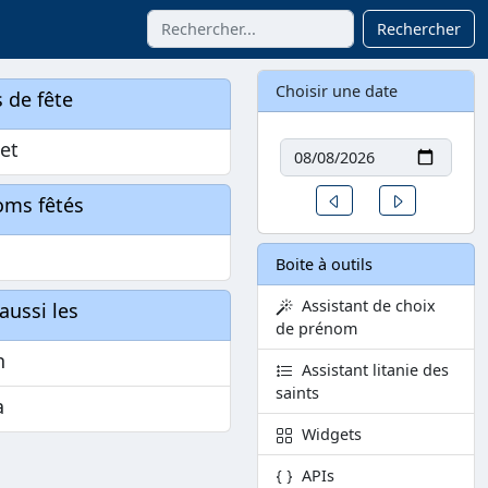
Rechercher
Choisir une date
 de fête
Date
let
Un jour avant
Un jour aprè
oms fêtés
Boite à outils
Assistant de choix
aussi les
de prénom
h
Assistant litanie des
saints
a
Widgets
APIs