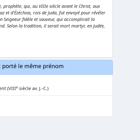
prophète, qui, au VIIIe siècle avant le Christ, aux
az et d'Ézéchias, rois de Juda, fut envoyé pour révéler
n Seigneur fidèle et sauveur, qui accomplirait la
. Selon la tradition, il serait mort martyr, en Judée,
nt porté le même prénom
e
nt (VIII
siècle av. J.-C.)