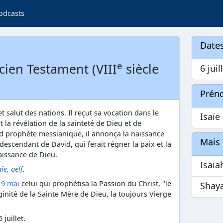
odcasts
Dates
e
cien Testament (VIII
siècle
6 juil
Prén
et salut des nations. Il reçut sa vocation dans le
Isaïe
 la révélation de la sainteté de Dieu et de
nd prophète messianique, il annonça la naissance
Mais 
escendant de David, qui ferait régner la paix et la
naissance de Dieu.
Isaïa
aïe, aelf
.
 9 mai
celui qui prophétisa la Passion du Christ, "le
Shay
rginité de la Sainte Mère de Dieu, la toujours Vierge
 juillet.