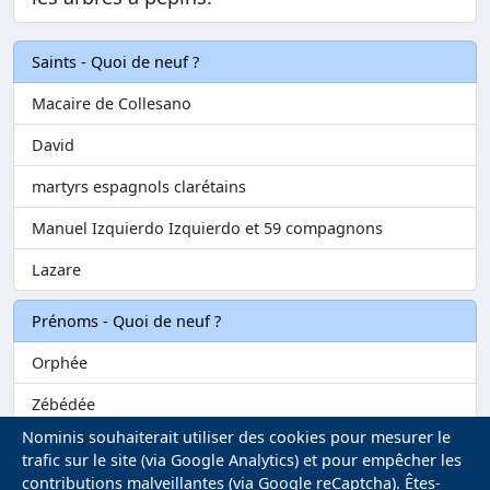
Saints - Quoi de neuf ?
Macaire de Collesano
David
martyrs espagnols clarétains
Manuel Izquierdo Izquierdo et 59 compagnons
Lazare
Prénoms - Quoi de neuf ?
Orphée
Zébédée
Nominis souhaiterait utiliser des cookies pour mesurer le
Melvil
trafic sur le site (via Google Analytics) et pour empêcher les
contributions malveillantes (via Google reCaptcha). Êtes-
Matilin