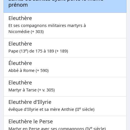
prénom
Eleuthère
Et ses compagnons militaires martyrs à
Nicomédie (+ 303)
Eleuthère
e
Pape (13
) de 175 à 189 (+ 189)
Éleuthère
Abbé à Rome (+ 590)
Eleuthère
Martyr à Tarse (+ v. 305)
Eleuthère d'Illyrie
e
évêque d'Illyrie et sa mère Anthie (II
siècle)
Eleuthère le Perse
e
Martyr en Perse avec ses compagnons (IV
siècle)