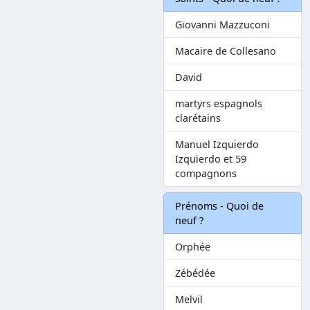
Giovanni Mazzuconi
Macaire de Collesano
David
martyrs espagnols
clarétains
Manuel Izquierdo
Izquierdo et 59
compagnons
Prénoms - Quoi de
neuf ?
Orphée
Zébédée
Melvil