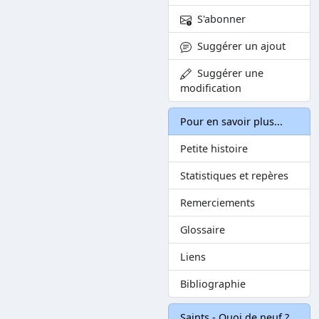
S'abonner
Suggérer un ajout
Suggérer une
modification
Pour en savoir plus...
Petite histoire
Statistiques et repères
Remerciements
Glossaire
Liens
Bibliographie
Saints - Quoi de neuf ?