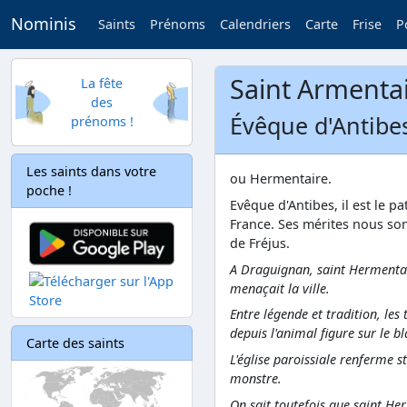
Nominis
Saints
Prénoms
Calendriers
Carte
Frise
P
Saint Armenta
La fête
des
Évêque d'Antibes
prénoms !
Les saints dans votre
ou Hermentaire.
poche !
Evêque d'Antibes, il est le p
France. Ses mérites nous so
de Fréjus.
A Draguignan, saint Hermentair
menaçait la ville.
Entre légende et tradition, les
depuis l'animal figure sur le bl
Carte des saints
L'église paroissiale renferme 
monstre.
On sait toutefois que saint He