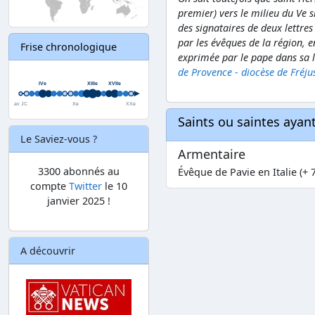
premier) vers le milieu du Ve si
des signataires de deux lettre
par les évêques de la région, e
Frise chronologique
exprimée par le pape dans sa l
de Provence - diocèse de Fréju
Saints ou saintes aya
Le Saviez-vous ?
Armentaire
3300 abonnés au
Évêque de Pavie en Italie (+ 
compte
Twitter
le 10
janvier 2025 !
A découvrir