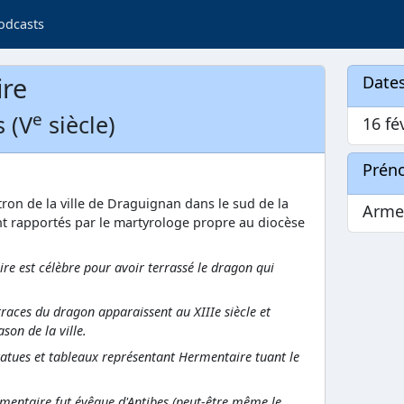
odcasts
ire
Dates
e
 (V
siècle)
16 fé
Prén
atron de la ville de Draguignan dans le sud de la
Arme
nt rapportés par le martyrologe propre au diocèse
e est célèbre pour avoir terrassé le dragon qui
 traces du dragon apparaissent au XIIIe siècle et
ason de la ville.
statues et tableaux représentant Hermentaire tuant le
rmentaire fut évêque d'Antibes (peut-être même le