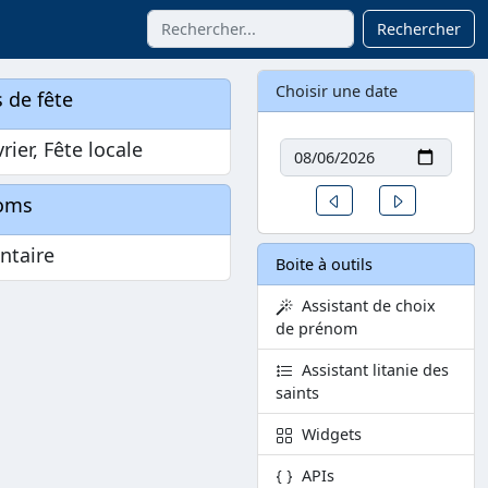
Rechercher
Choisir une date
 de fête
Date
vrier, Fête locale
Un jour avant
Un jour aprè
oms
ntaire
Boite à outils
Assistant de choix
de prénom
Assistant litanie des
saints
Widgets
APIs