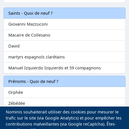
Saints - Quoi de neuf ?
Giovanni Mazzuconi
Macaire de Collesano
David
martyrs espagnols clarétains
Manuel Izquierdo Izquierdo et 59 compagnons
Prénoms - Quoi de neuf ?
Orphée
Zébédée
Nominis souhaiterait utiliser des cookies pour mesurer le
Melvil
trafic sur le site (via Google Analytics) et pour empêcher les
contributions malveillantes (via Google reCaptcha). Êtes-
Matilin