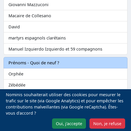
Giovanni Mazzuconi
Macaire de Collesano
David
martyrs espagnols clarétains
Manuel Izquierdo Izquierdo et 59 compagnons
Prénoms - Quoi de neuf ?
Orphée
Zébédée
Nominis souhaiterait utiliser des cookies pour mesurer le
Melvil
trafic sur le site (via Google Analytics) et pour empêcher les
contributions malveillantes (via Google reCaptcha). Êtes-
Matilin
vous d'accord ?
Marie-Fontenelle
Oui, j'accepte
Non, je refuse
Mentions légales
-
Gestion des Cookies