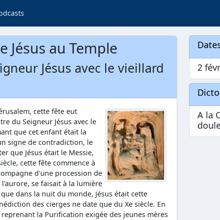
odcasts
de Jésus au Temple
Dates
gneur Jésus avec le vieillard
2 févr
Dict
Jérusalem, cette fête eut
A la 
tre du Seigneur Jésus avec le
doule
ant que cet enfant était la
n signe de contradiction, le
ter que Jésus était le Messie,
iècle, cette fête commence à
ccompagne d'une procession de
aurore, se faisait à la lumière
que dans la nuit du monde, Jésus était cette
nédiction des cierges ne date que du Xe siècle. En
, reprenant la Purification exigée des jeunes mères