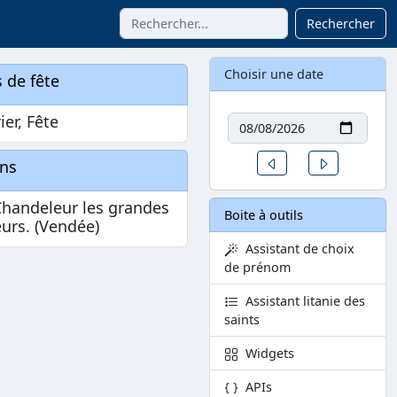
Rechercher
Choisir une date
 de fête
Date
ier, Fête
Un jour avant
Un jour aprè
ons
Chandeleur les grandes
Boite à outils
urs. (Vendée)
Assistant de choix
de prénom
Assistant litanie des
saints
Widgets
APIs