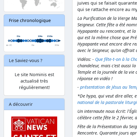
juives qui se faisait quarante
qui se rattache encore au my
La Purification de la Vierge Ma
Frise chronologique
Seigneur. Cette fête a été nom
Hypapante ou rencontre, et la 
qui est la même chose que Prés
Hypapante veut encore dire re
avec le Seigneur, qu'on offrait 
Vidéos: -
Que fête-t-on à la Ch
Le Saviez-vous ?
chandeleur, mais c'est aussi 
Temple et la journée de la vie c
Le site Nominis est
réponse en vidéo !
actualisé très
-
présentation de Jésus au Tem
régulièrement!
*De hypa, qui veut dire aller, e
national de la pastorale litur
A découvrir
Un internaute nous écrit: l'Égli
célèbre cette fête le 2 février,
Fête de la Présentation du Sei
Rencontre. Quarante jours aprè