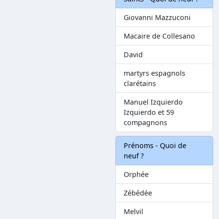
Giovanni Mazzuconi
Macaire de Collesano
David
martyrs espagnols
clarétains
Manuel Izquierdo
Izquierdo et 59
compagnons
Prénoms - Quoi de
neuf ?
Orphée
Zébédée
Melvil