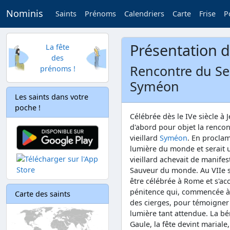
Nominis
Saints
Prénoms
Calendriers
Carte
Frise
P
Présentation 
La fête
des
Rencontre du Sei
prénoms !
Syméon
Les saints dans votre
poche !
Célébrée dès le IVe siècle à 
d'abord pour objet la rencon
vieillard
Syméon
. En proclam
lumière du monde et serait u
vieillard achevait de manifes
Sauveur du monde. Au VIIe s
être célébrée à Rome et s'a
pénitence qui, commencée à l'
Carte des saints
des cierges, pour témoigner 
lumière tant attendue. La bé
Gaule, la fête devint mariale