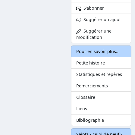
S'abonner
Suggérer un ajout
Suggérer une
modification
Pour en savoir plus...
Petite histoire
Statistiques et repères
Remerciements
Glossaire
Liens
Bibliographie
Saints - Quoi de neuf ?