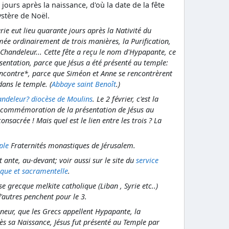
 jours après la naissance, d'où la date de la fête
stère de Noël.
rie eut lieu quarante jours après la Nativité du
mée ordinairement de trois manières, la Purification,
Chandeleur... Cette fête a reçu le nom d'Hypapante, ce
entation, parce que Jésus a été présenté au temple:
ncontre*, parce que Siméon et Anne se rencontrèrent
dans le temple. (
Abbaye saint Benoît
.)
andeleur? diocèse de Moulins
. Le 2 février, c'est la
la commémoration de la présentation de Jésus au
onsacrée ! Mais quel est le lien entre les trois ? La
ple
Fraternités monastiques de Jérusalem.
t ante, au-devant; voir aussi sur le site du
service
gique et sacramentelle
.
se grecque melkite catholique (Liban , Syrie etc..)
 d'autres penchent pour le 3.
gneur, que les Grecs appellent Hypapante, la
s sa Naissance, Jésus fut présenté au Temple par