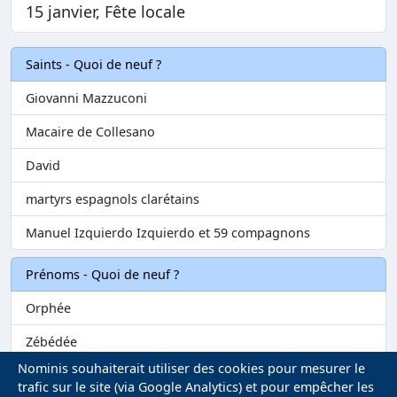
15 janvier, Fête locale
Saints - Quoi de neuf ?
Giovanni Mazzuconi
Macaire de Collesano
David
martyrs espagnols clarétains
Manuel Izquierdo Izquierdo et 59 compagnons
Prénoms - Quoi de neuf ?
Orphée
Zébédée
Nominis souhaiterait utiliser des cookies pour mesurer le
Melvil
trafic sur le site (via Google Analytics) et pour empêcher les