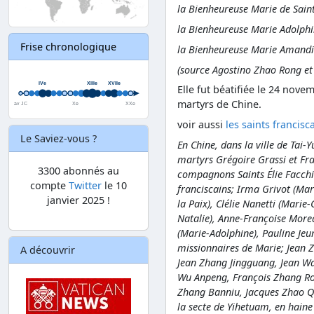
la Bienheureuse Marie de Sain
la Bienheureuse Marie Adolphi
Frise chronologique
la Bienheureuse Marie Amandin
(source Agostino Zhao Rong e
Elle fut béatifiée le 24 nove
martyrs de Chine.
voir aussi
les saints francis
Le Saviez-vous ?
En Chine, dans la ville de Tai-
martyrs Grégoire Grassi et Fra
3300 abonnés au
compagnons Saints Élie Facchin
compte
Twitter
le 10
franciscains; Irma Grivot (Mar
janvier 2025 !
la Paix), Clélie Nanetti (Marie
Natalie), Anne-Françoise Morea
(Marie-Adolphine), Pauline Jeu
missionnaires de Marie; Jean 
A découvrir
Jean Zhang Jingguang, Jean Wa
Wu Anpeng, François Zhang Ro
Zhang Banniu, Jacques Zhao Q
la secte de Yihetuam, en hain