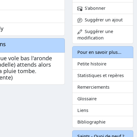
S'abonner
Suggérer un ajout
y
Suggérer une
modification
ons
Pour en savoir plus...
ue vole bas l'aronde
ndelle) attends alors
Petite histoire
a pluie tombe.
Statistiques et repères
ente)
Remerciements
Glossaire
Liens
Bibliographie
Saints - Quoi de neuf ?