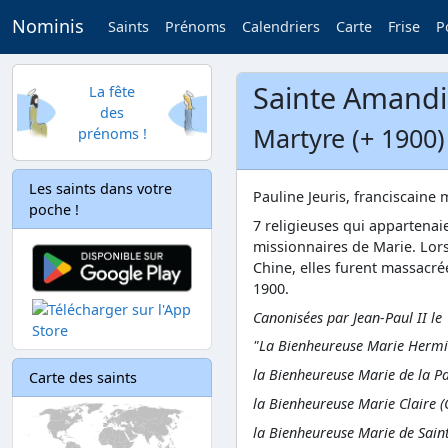
Nominis
Saints
Prénoms
Calendriers
Carte
Frise
P
Sainte Amand
La fête
des
Martyre (+ 1900)
prénoms !
Les saints dans votre
Pauline Jeuris, franciscaine 
poche !
7 religieuses qui appartenai
missionnaires de Marie. Lors
Chine, elles furent massacré
1900.
Canonisées par Jean-Paul II le
"La Bienheureuse Marie Hermin
la Bienheureuse Marie de la Pa
Carte des saints
la Bienheureuse Marie Claire (C
la Bienheureuse Marie de Sain