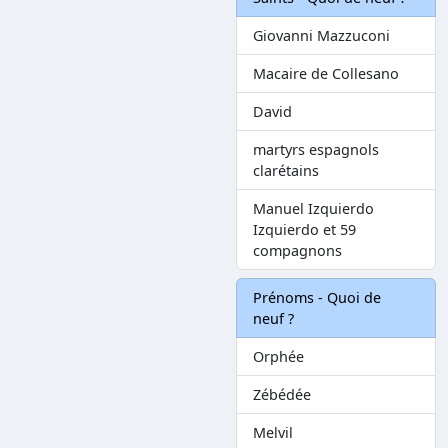
Giovanni Mazzuconi
Macaire de Collesano
David
martyrs espagnols
clarétains
Manuel Izquierdo
Izquierdo et 59
compagnons
Prénoms - Quoi de
neuf ?
Orphée
Zébédée
Melvil