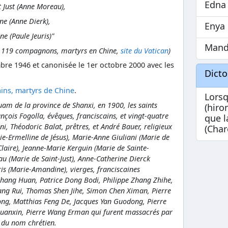
Edna
t Just (Anne Moreau),
ne (Anne Dierk),
Enya
e (Paule Jeuris)"
Mand
t 119 compagnons, martyrs en Chine,
site du Vatican
)
mbre 1946 et canonisée le 1er octobre 2000 avec les
Dict
cains, martyrs de Chine
.
Lorsq
Yuam de la province de Shanxi, en 1900, les saints
(hiro
nçois Fogolla, évêques, franciscains, et vingt-quatre
que l
i, Théodoric Balat, prêtres, et André Bauer, religieux
(Char
ie-Ermelline de Jésus), Marie-Anne Giuliani (Marie de
-Claire), Jeanne-Marie Kerguin (Marie de Sainte-
u (Marie de Saint-Just), Anne-Catherine Dierck
ris (Marie-Amandine), vierges, franciscaines
Zhang Huan, Patrice Dong Bodi, Philippe Zhang Zhihe,
ng Rui, Thomas Shen Jihe, Simon Chen Ximan, Pierre
ng, Matthias Feng De, Jacques Yan Guodong, Pierre
uanxin, Pierre Wang Erman qui furent massacrés par
e du nom chrétien.