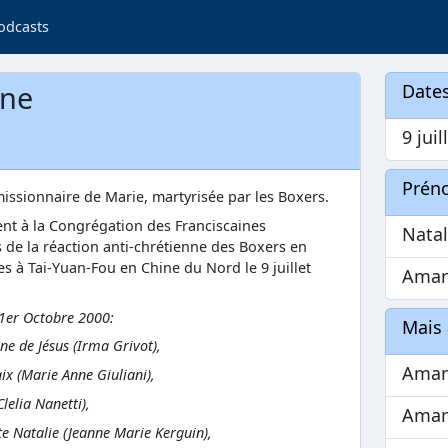
odcasts
ine
Dates
9 juil
Prén
missionnaire de Marie, martyrisée par les Boxers.
ent à la Congrégation des Franciscaines
Natal
 de la réaction anti-chrétienne des Boxers en
es à Tai-Yuan-Fou en Chine du Nord le 9 juillet
Aman
 1er Octobre 2000:
Mais 
e de Jésus (Irma Grivot),
Ama
ix (Marie Anne Giuliani),
lelia Nanetti),
Aman
te Natalie (Jeanne Marie Kerguin),