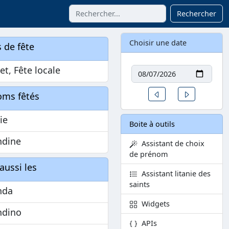
Rechercher
Choisir une date
 de fête
Date
let, Fête locale
Un jour avant
Un jour aprè
oms fêtés
ie
Boite à outils
dine
Assistant de choix
de prénom
aussi les
Assistant litanie des
saints
nda
Widgets
dino
APIs