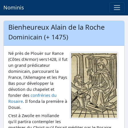
Nominis
Bienheureux Alain de la Roche
Dominicain (+ 1475)
Né près de Plouër sur Rance
(Côtes d'Armor) vers1428, il fut
un grand prédicateur
dominicain, parcourant la
France, l'Allemagne et les Pays
Bas pour développer la
dévotion du chapelet et
fonder des
confréries du
Rosaire
. Il fonda la première à
Douai.
C'est à Zwolle en Hollande
qu'il partira contempler les
mystères du Christ qu'il faisait méditer par le Rosaire.