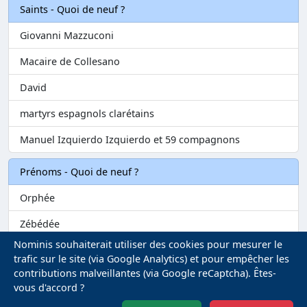
Saints - Quoi de neuf ?
Giovanni Mazzuconi
Macaire de Collesano
David
martyrs espagnols clarétains
Manuel Izquierdo Izquierdo et 59 compagnons
Prénoms - Quoi de neuf ?
Orphée
Zébédée
Nominis souhaiterait utiliser des cookies pour mesurer le
Melvil
trafic sur le site (via Google Analytics) et pour empêcher les
contributions malveillantes (via Google reCaptcha). Êtes-
Matilin
vous d'accord ?
Marie-Fontenelle