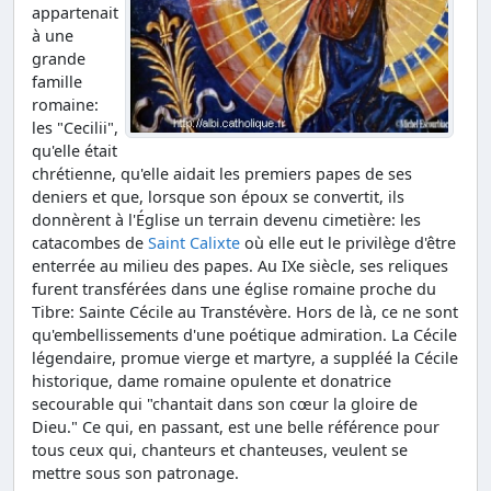
appartenait
à une
grande
famille
romaine:
les "Cecilii",
qu'elle était
chrétienne, qu'elle aidait les premiers papes de ses
deniers et que, lorsque son époux se convertit, ils
donnèrent à l'Église un terrain devenu cimetière: les
catacombes de
Saint Calixte
où elle eut le privilège d'être
enterrée au milieu des papes. Au IXe siècle, ses reliques
furent transférées dans une église romaine proche du
Tibre: Sainte Cécile au Transtévère. Hors de là, ce ne sont
qu'embellissements d'une poétique admiration. La Cécile
légendaire, promue vierge et martyre, a suppléé la Cécile
historique, dame romaine opulente et donatrice
secourable qui "chantait dans son cœur la gloire de
Dieu." Ce qui, en passant, est une belle référence pour
tous ceux qui, chanteurs et chanteuses, veulent se
mettre sous son patronage.