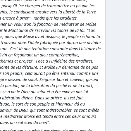
, puisqu'il "se chargea de transmettre au peuple les
s, le conduisant ensuite vers la liberté de la Terre
 encore à prier". Tandis que les israélites
er un veau d'or, la fonction de médiateur de Moïse
r le Mont Sinaï de recevoir les tables de la loi. "Las
le, alors que Moïse avait disparu, le peuple réclama la
 trouvant dans l'idole fabriquée par Aaron une divinité
mme. C'est là une tentation constante dans l'histoire de
 divin en façonnant un dieu compréhensible,
émas et projets". Face à l'infidélité des israélites,
olonté de les détruire. Et Moïse lui demande de ne pas
érir son peuple, cela aurait pu être entendu comme une
pre dessein de salut. Seigneur bon et sauveur, garant
 du pardon, de la libération du péché et de la mort,
oïse a vu le Dieu du salut et a été envoyé par lui
bération divine. Dans sa prière, il s'est fait
étude, le sort de son peuple et l'honneur dû au
 amour de Dieu, qui sont indissociables, se sont mêlés
 Le médiateur Moïse est tendu entre ces deux amours
t dans un seul vœu du bien".
s pardon pour le péché des siens, n'avance pas de