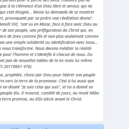
 pas à la clémence d'un Dieu libre et amour, qui ne
 qui s'est éloigné... Moïse lui demande de se montrer
rt, provoquant par sa prière une révélation divine".
 Benoît XVI, "ont vu en Moïse, face à face avec Dieu au
r de son peuple, une préfiguration du Christ qui, en
ésence de Dieu comme fils et non plus seulement comme
pas une simple solidarité ou identification avec nous...
i nous transforme. Nous devons méditer la réalité
rie pour l'homme et s'identifie à chacun de nous. Du
met pas de nouvelles tables de la loi mais lui même
IS 20110601 470)
 prophète, choisi par Dieu pour libérer son peuple
e vers la terre de la promesse. C'est à lui aussi que
 en disant "Je suis celui qui suis", et lui a donné sa
du peuple élu. Il mourut, comblé de jours, au mont Nébo
 terre promise, au XIIe siècle avant le Christ.