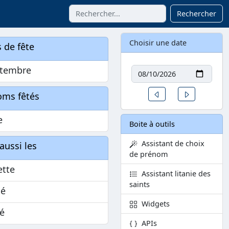
Rechercher
Choisir une date
 de fête
Date
ptembre
Un jour avant
Un jour aprè
oms fêtés
e
Boite à outils
Assistant de choix
aussi les
de prénom
ette
Assistant litanie des
saints
é
Widgets
é
APIs