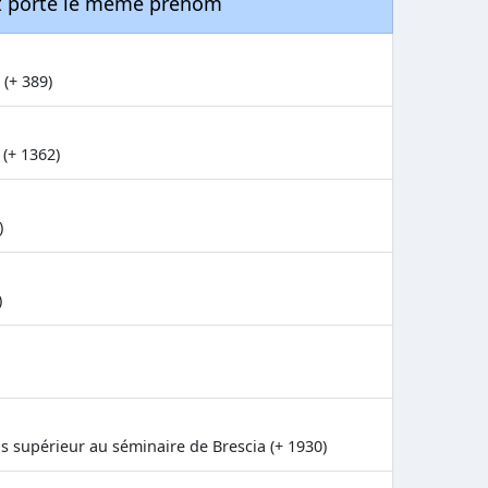
nt porté le même prénom
(+ 389)
(+ 1362)
)
)
is supérieur au séminaire de Brescia (+ 1930)