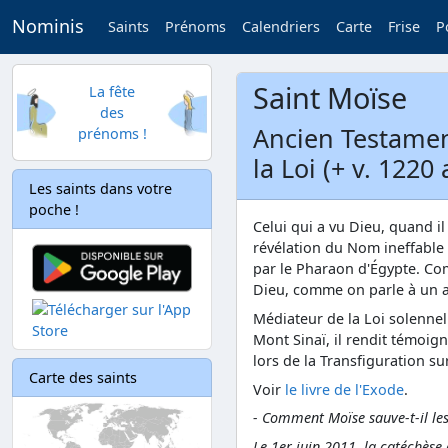
Nominis
Saints
Prénoms
Calendriers
Carte
Frise
P
Saint Moïse
La fête
des
Ancien Testament
prénoms !
la Loi (+ v. 1220 a
Les saints dans votre
poche !
Celui qui a vu Dieu, quand il
révélation du Nom ineffable 
par le Pharaon d'Égypte. Comme
Dieu, comme on parle à un 
Médiateur de la Loi solenne
Mont Sinaï, il rendit témoig
lors de la Transfiguration su
Carte des saints
Voir
le livre de l'Exode
.
- Comment Moïse sauve-t-il le
Le 1er juin 2011, la catéchèse