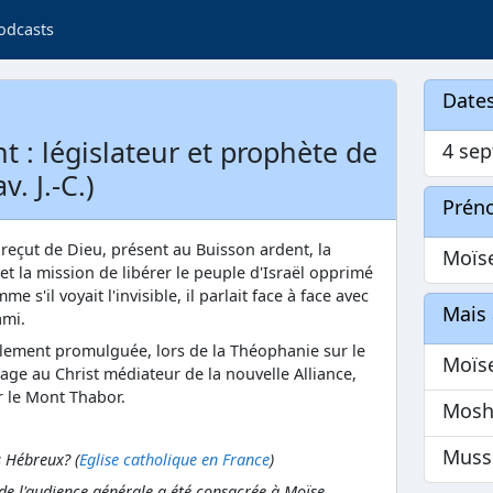
odcasts
Dates
 : législateur et prophète de
4 se
v. J.-C.)
Prén
 reçut de Dieu, présent au Buisson ardent, la
Moïs
et la mission de libérer le peuple d'Israël opprimé
 s'il voyait l'invisible, il parlait face à face avec
Mais 
ami.
llement promulguée, lors de la Théophanie sur le
Moïs
nage au Christ médiateur de la nouvelle Alliance,
r le Mont Thabor.
Mosh
Muss
s Hébreux? (
Eglise catholique en France
)
 de l'audience générale a été consacrée à Moïse,