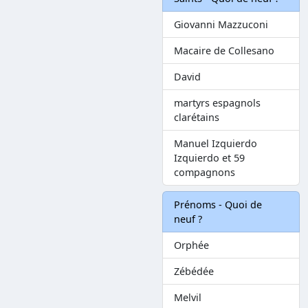
Giovanni Mazzuconi
Macaire de Collesano
David
martyrs espagnols
clarétains
Manuel Izquierdo
Izquierdo et 59
compagnons
Prénoms - Quoi de
neuf ?
Orphée
Zébédée
Melvil