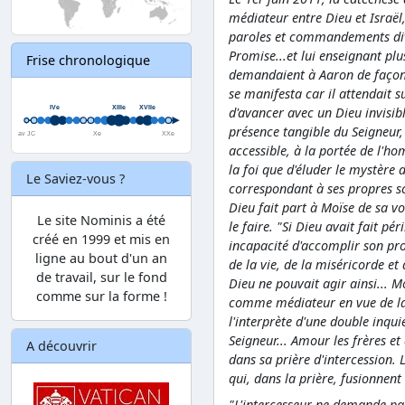
médiateur entre Dieu et Israël
paroles et commandements divin
Promise...et lui enseignant plus
Frise chronologique
demandaient à Aaron de façonn
se manifesta car il attendait su
d'avancer avec un Dieu invisib
présence tangible du Seigneur,
accessible, à la portée de l'ho
la foi que d'éluder le mystère
Le Saviez-vous ?
correspondant à ses propres sch
Dieu fait part à Moïse de sa v
Le site Nominis a été
le faire. "Si Dieu avait fait p
créé en 1999 et mis en
incapacité d'accomplir son pro
ligne au bout d'un an
de la vie, de la miséricorde et
de travail, sur le fond
Dieu ne pouvait agir ainsi... M
comme sur la forme !
comme médiateur en vue de la li
l'interprète d'une double inqui
Seigneur... Amour les frères et
A découvrir
dans sa prière d'intercession.
qui, dans la prière, fusionnen
"L'intercesseur ne demande pa