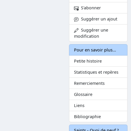
S'abonner
Suggérer un ajout
Suggérer une
modification
Pour en savoir plus...
Petite histoire
Statistiques et repères
Remerciements
Glossaire
Liens
Bibliographie
Saints - Quoi de neuf ?