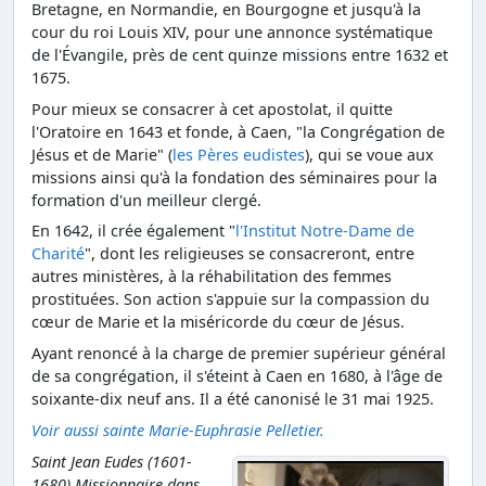
Bretagne, en Normandie, en Bourgogne et jusqu'à la
cour du roi Louis XIV, pour une annonce systématique
de l'Évangile, près de cent quinze missions entre 1632 et
1675.
Pour mieux se consacrer à cet apostolat, il quitte
l'Oratoire en 1643 et fonde, à Caen, "la Congrégation de
Jésus et de Marie" (
les Pères eudistes
), qui se voue aux
missions ainsi qu'à la fondation des séminaires pour la
formation d'un meilleur clergé.
En 1642, il crée également "
l'Institut Notre-Dame de
Charité
", dont les religieuses se consacreront, entre
autres ministères, à la réhabilitation des femmes
prostituées. Son action s'appuie sur la compassion du
cœur de Marie et la miséricorde du cœur de Jésus.
Ayant renoncé à la charge de premier supérieur général
de sa congrégation, il s'éteint à Caen en 1680, à l'âge de
soixante-dix neuf ans. Il a été canonisé le 31 mai 1925.
Voir aussi sainte Marie-Euphrasie Pelletier.
Saint Jean Eudes (1601-
1680) Missionnaire dans