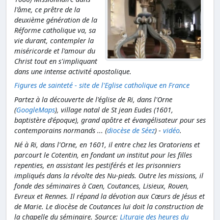
l'âme, ce prêtre de la
deuxième génération de la
Réforme catholique va, sa
vie durant, contempler la
miséricorde et l'amour du
Christ tout en s'impliquant
dans une intense activité apostolique.
Figures de sainteté - site de l'Eglise catholique en France
Partez à la découverte de l'église de Ri, dans l'Orne
(
GoogleMaps
), village natal de St jean Eudes (1601,
baptistère d'époque), grand apôtre et évangélisateur pour ses
contemporains normands ... (
diocèse de Séez
) -
vidéo
.
Né à Ri, dans l'Orne, en 1601, il entre chez les Oratoriens et
parcourt le Cotentin, en fondant un institut pour les filles
repenties, en assistant les pestiférés et les prisonniers
impliqués dans la révolte des Nu-pieds. Outre les missions, il
fonde des séminaires à Caen, Coutances, Lisieux, Rouen,
Evreux et Rennes. Il répand la dévotion aux Cœurs de Jésus et
de Marie. Le diocèse de Coutances lui doit la construction de
la chapelle du séminaire. Source:
Liturgie des heures du