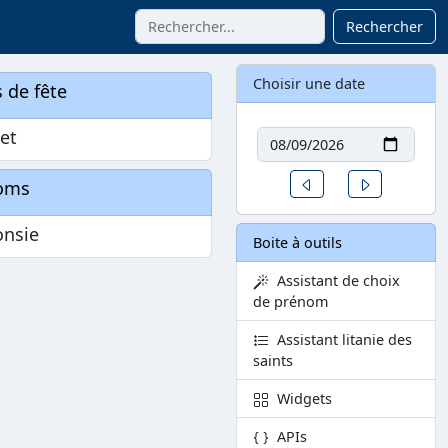
Rechercher
Choisir une date
 de fête
Date
let
Un jour avant
Un jour aprè
oms
onsie
Boite à outils
Assistant de choix
de prénom
Assistant litanie des
saints
Widgets
APIs