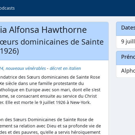
odcasts
ia Alfonsa Hawthorne
Dates
Sœurs dominicaines de Sainte
9 juil
 1926)
Prén
24, nouveaux vénérables
-
décret en italien
Alph
ndatrice des Sœurs dominicaines de Sainte Rose
Xe siècle dans une famille protestante du
holique en Europe avec son mari, dont elle s'est
sme, se consacrant ensuite au service du Christ
 Elle est morte le 9 juillet 1926 à New-York.
on des Sœurs Dominicaines de Sainte Rose de
ement sa relation avec Dieu et sa profonde vie de
ades et des pauvres, qu'elle a servis héroïquement