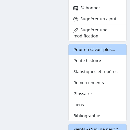
S'abonner
Suggérer un ajout
Suggérer une
modification
Pour en savoir plus...
Petite histoire
Statistiques et repères
Remerciements
Glossaire
Liens
Bibliographie
Saints - Quoi de neuf ?