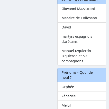
Giovanni Mazzuconi
Macaire de Collesano
David
martyrs espagnols
clarétains
Manuel Izquierdo
Izquierdo et 59
compagnons
Prénoms - Quoi de
neuf ?
Orphée
Zébédée
Melvil