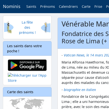
Nominis
Saints
Prénoms
Calendriers
Carte
Frise
P
Vénérable Mar
La fête
des
Fondatrice des 
prénoms !
Rose de Lima (+
Les saints dans votre
poche !
-
Vatican News, le 14 mars 20
Maria Alfonsa Hawthorne, fo
de Lima, née au milieu du XI
Massachusetts et devenue cat
séparée pour cause d'alcooli
auprès des malades du cancer.
-
biographie en italien
Carte des saints
Fondatrice de la Congrégati
Lima ; elle a uni harmonieus
prière, avec le soin des mal