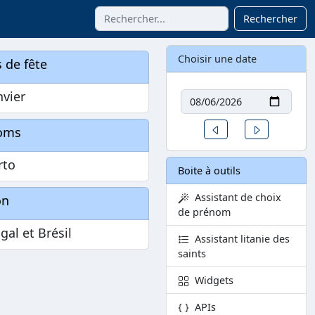
Rechercher
Choisir une date
 de fête
Date
nvier
Un jour avant
Un jour aprè
oms
rto
Boite à outils
Assistant de choix
on
de prénom
gal et Brésil
Assistant litanie des
saints
Widgets
APIs