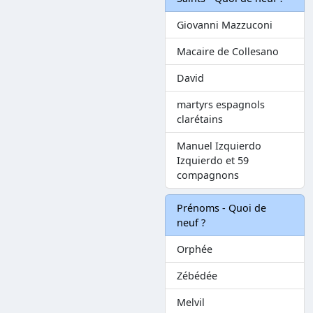
Giovanni Mazzuconi
Macaire de Collesano
David
martyrs espagnols
clarétains
Manuel Izquierdo
Izquierdo et 59
compagnons
Prénoms - Quoi de
neuf ?
Orphée
Zébédée
Melvil