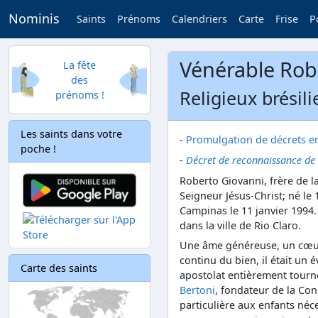
Nominis
Saints
Prénoms
Calendriers
Carte
Frise
P
Vénérable Rob
La fête
des
Religieux brésil
prénoms !
Les saints dans votre
-
Promulgation de décrets en
poche !
-
Décret de reconnaissance de
Roberto Giovanni, frère de 
Seigneur Jésus-Christ; né le 
Campinas le 11 janvier 1994. 
dans la ville de Rio Claro.
Une âme généreuse, un cœur 
continu du bien, il était un 
Carte des saints
apostolat entièrement tourné
Bertoni
, fondateur de la Con
particulière aux enfants né