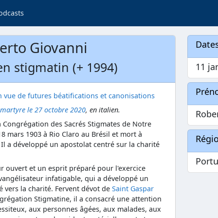
odcasts
erto Giovanni
Dates
ien stigmatin (+ 1994)
11 ja
Prén
 vue de futures béatifications et canonisations
 martyre le 27 octobre 2020
, en italien.
Robe
la Congrégation des Sacrés Stigmates de Notre
18 mars 1903 à Rio Claro au Brésil et mort à
Régi
Il a développé un apostolat centré sur la charité
Portu
ouvert et un esprit préparé pour l'exercice
évangélisateur infatigable, qui a développé un
 vers la charité. Fervent dévot de
Saint Gaspar
grégation Stigmatine, il a consacré une attention
cessiteux, aux personnes âgées, aux malades, aux