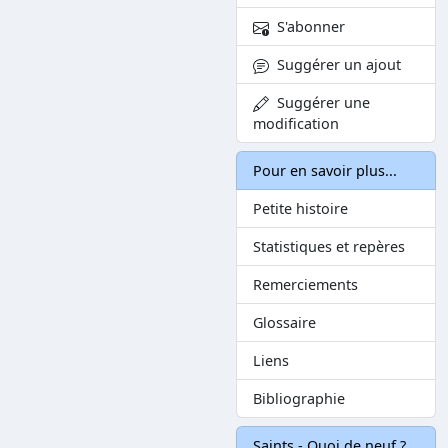
S'abonner
Suggérer un ajout
Suggérer une
modification
Pour en savoir plus...
Petite histoire
Statistiques et repères
Remerciements
Glossaire
Liens
Bibliographie
Saints - Quoi de neuf ?