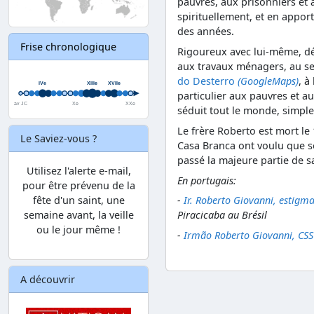
pauvres, aux prisonniers et 
spirituellement, et en apport
des années.
Frise chronologique
Rigoureux avec lui-même, dé
aux travaux ménagers, au ser
do Desterro
(GoogleMaps)
, à
particulier aux pauvres et au
séduit tout le monde, simple
Le frère Roberto est mort le 
Le Saviez-vous ?
Casa Branca ont voulu que so
passé la majeure partie de sa
Utilisez l'alerte e-mail,
En portugais:
pour être prévenu de la
fête d'un saint, une
-
Ir. Roberto Giovanni, estigma
semaine avant, la veille
Piracicaba au Brésil
ou le jour même !
-
Irmão Roberto Giovanni, CSS
A découvrir