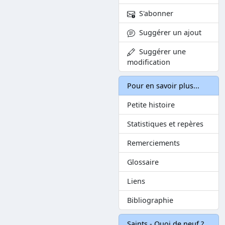
S'abonner
Suggérer un ajout
Suggérer une
modification
Pour en savoir plus...
Petite histoire
Statistiques et repères
Remerciements
Glossaire
Liens
Bibliographie
Saints - Quoi de neuf ?