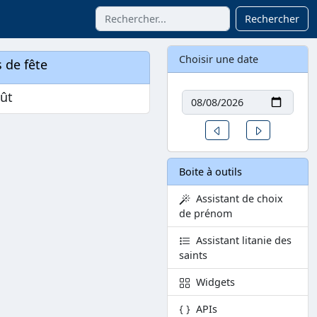
Rechercher
Choisir une date
 de fête
Date
oût
Un jour avant
Un jour aprè
Boite à outils
Assistant de choix
de prénom
Assistant litanie des
saints
Widgets
APIs