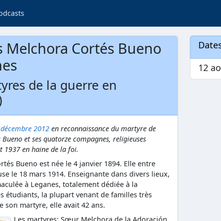
odcasts
 Melchora Cortés Bueno
Dates
nes
12 a
yres de la guerre en
)
0 décembre 2012
en reconnaissance du martyre de
s Bueno et ses quatorze compagnes, religieuses
t 1937 en haine de la foi.
tés Bueno est née le 4 janvier 1894. Elle entre
se le 18 mars 1914. Enseignante dans divers lieux,
mmaculée à Leganes, totalement dédiée à la
s étudiants, la plupart venant de familles très
son martyre, elle avait 42 ans.
Les martyres: Sœur Melchora de la Adoración