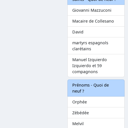
Giovanni Mazzuconi
Macaire de Collesano
David
martyrs espagnols
clarétains
Manuel Izquierdo
Izquierdo et 59
compagnons
Prénoms - Quoi de
neuf ?
Orphée
Zébédée
Melvil