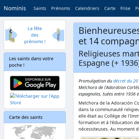
Nominis
Saints
Prénoms
Calendriers
Carte
Frise
P
Bienheureuses
La fête
des
et 14 compag
prénoms !
Religieuses mart
Les saints dans votre
Espagne (+ 1936
poche !
Promulgation du
décret du 2
Melchora de l'Adoration Corté
espagnoles, tuées entre 1936 e
Melchora de la Adoración Cor
dans la communauté religieu
elle était au Collège de l'I
Carte des saints
formation et à l'éducation de
nécessiteuses. Au moment de 