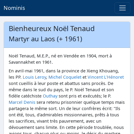
Nominis
Bienheureux Noël Tenaud
Martyr au Laos (+ 1961)
Noël Tenaud, M.E.P., né en Vendée en 1904, mort à
Savannakhet en 1961.
En avril-mai 1961, dans la province de Xieng Khouang,
les PP.
Louis Leroy
,
Michel Coquelet
et
Vincent L'Hénoret
sont cueillis à leur poste et abattus sans procès. De
même dans le sud du pays, le P. Noël Tenaud et son
fidèle catéchiste
Outhay
sont pris et exécutés; le P.
Marcel Denis
sera retenu prisonnier quelque temps mais
partagera le même sort. Un de leur confrères écrit: "Ils
ont été, tous, d'admirables missionnaires, prêts à tous
les sacrifices, vivant très pauvrement, avec un
dévouement sans limite. En cette période troublée, nous
avions tous, chacun plus ou moins, le désir du martyre,