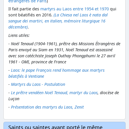
étrangères de Paris
)
Il fait partie des
martyrs au Laos entre 1954 et 1970
qui
sont béatifiés en 2016.
(La Chiesa nel Laos è nata dal
sangue dei martiri, en italien, mémoire liturgique 16
décembre)
.
Liens utiles:
-
Noël Tenaud (1904-1961), prêtre des Missions Étrangères de
Paris envoyé au Siam en 1931, Noël Tenaud est assassiné
avec son catéchiste Joseph Outhay Phongphumi le 27 avril
1961 - OMI, province de France
-
Laos: le pape François rend hommage aux martyrs
béatifiés à Ventiane
-
Martyrs du Laos - Postulation
-
Le prêtre vendéen Noël Tenaud, martyr du Laos
, diocèse de
Luçon
-
Présentation des martyrs du Laos, Zenit
Saints ou saintes ayant porté le même