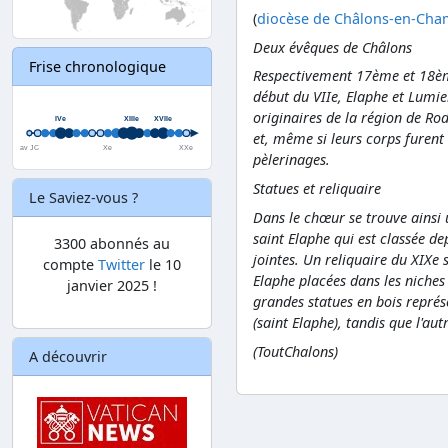
(
diocèse de Châlons-en-Ch
Deux évêques de Châlons
Frise chronologique
Respectivement 17ème et 18ème
début du VIIe, Elaphe et Lumier
originaires de la région de Rod
et, même si leurs corps furent
pèlerinages.
Statues et reliquaire
Le Saviez-vous ?
Dans le chœur se trouve ainsi 
saint Elaphe qui est classée de
3300 abonnés au
jointes. Un reliquaire du XIXe 
compte
Twitter
le 10
Elaphe placées dans les niches
janvier 2025 !
grandes statues en bois représe
(saint Elaphe), tandis que l'autr
(ToutChalons)
A découvrir