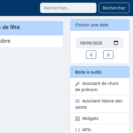
Rechercher
Choisir une date
 de fête
Date
obre
Un jour avant
Un jour aprè
Boite à outils
Assistant de choix
de prénom
Assistant litanie des
saints
Widgets
APIs