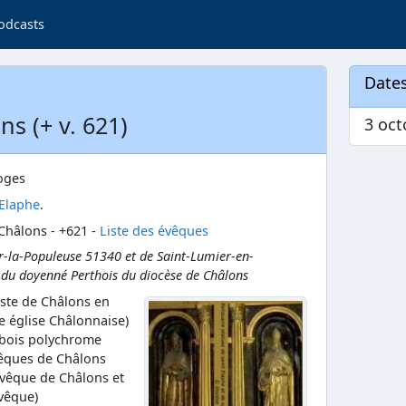
odcasts
Dates
s (+ v. 621)
3 oct
oges
 Elaphe
.
Châlons - +621 -
Liste des évêques
-la-Populeuse 51340 et de Saint-Lumier-en-
du doyenné Perthois du diocèse de Châlons
iste de Châlons en
 église Châlonnaise)
 bois polychrome
vêques de Châlons
évêque de Châlons et
vêque)