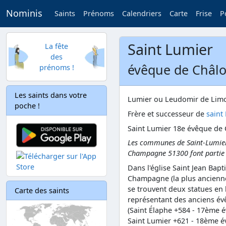
Nominis
Saints
Prénoms
Calendriers
Carte
Frise
P
Saint Lumier
La fête
des
évêque de Châlon
prénoms !
Les saints dans votre
Lumier ou Leudomir de Lim
poche !
Frère et successeur de
saint
Saint Lumier 18e évêque de 
Les communes de Saint-Lumier
Champagne 51300 font partie 
Dans l'église Saint Jean Bapt
Champagne (la plus ancienne
se trouvent deux statues en
Carte des saints
représentant des anciens é
(Saint Élaphe +584 - 17ème 
Saint Lumier +621 - 18ème é