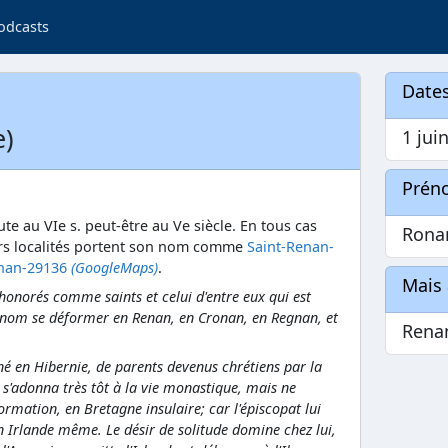
odcasts
Dates
e)
1 jui
Prén
te au VIe s. peut-être au Ve siècle. En tous cas
Rona
urs localités portent son nom comme
Saint-Renan-
nan-29136
(GoogleMaps)
.
Mais 
onorés comme saints et celui d'entre eux qui est
 nom se déformer en Renan, en Cronan, en Regnan, et
Rena
é en Hibernie, de parents devenus chrétiens par la
Il s'adonna très tôt à la vie monastique, mais ne
ormation, en Bretagne insulaire; car l'épiscopat lui
) en Irlande même. Le désir de solitude domine chez lui,