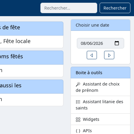
Rechercher
Choisir une date
 de fête
Date
n, Fête locale
Un jour avant
Un jour aprè
oms fêtés
n
Boite à outils
Assistant de choix
aussi les
de prénom
n
Assistant litanie des
saints
Widgets
APIs