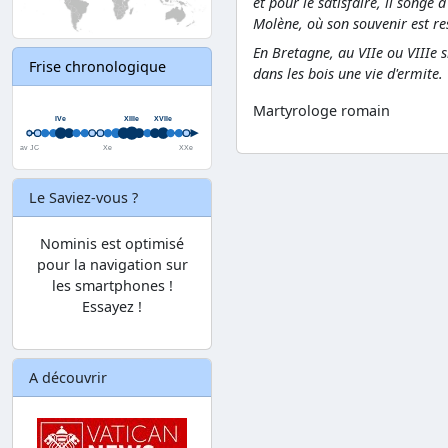
et pour le satisfaire, il songe 
Molène, où son souvenir est res
En Bretagne, au VIIe ou VIIIe s
Frise chronologique
dans les bois une vie d'ermite.
Martyrologe romain
Le Saviez-vous ?
Nominis est optimisé
pour la navigation sur
les smartphones !
Essayez !
A découvrir