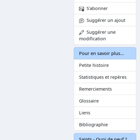
S'abonner
Suggérer un ajout
Suggérer une
modification
Pour en savoir plus...
Petite histoire
Statistiques et repères
Remerciements
Glossaire
Liens
Bibliographie
Saints - Quoi de neuf ?