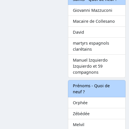
Giovanni Mazzuconi
Macaire de Collesano
David
martyrs espagnols
clarétains
Manuel Izquierdo
Izquierdo et 59
compagnons
Prénoms - Quoi de
neuf ?
Orphée
Zébédée
Melvil