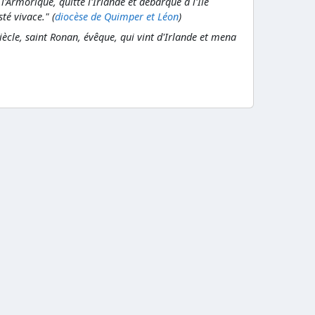
à l'Armorique, quitte l'Irlande et débarque à l'Ile
té vivace." (
diocèse de Quimper et Léon
)
iècle, saint Ronan, évêque, qui vint d'Irlande et mena