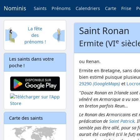
Nominis
Saints
Prénoms
Calendriers
Carte
Frise
P
Saint Ronan
La fête
des
e
Ermite (VI
siècl
prénoms !
Les saints dans votre
ou Renan.
poche !
Ermite en Bretagne, sans dou
bien estimé puisque plusie
29290
(GoogleMaps)
et
Locro
"Douze Ronan en Irlande sont h
vénéré en Armorique a vu son
en breton parfois Reun...
Le Ronan des Armoricains est n
Carte des saints
prédication de
Saint Patrick
. 
semble pas être allé, pour sa f
aurait été conféré (s'il le fut