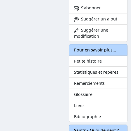
S'abonner
Suggérer un ajout
Suggérer une
modification
Pour en savoir plus...
Petite histoire
Statistiques et repères
Remerciements
Glossaire
Liens
Bibliographie
Saints - Quoi de neuf ?