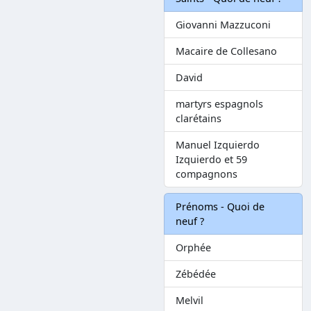
Giovanni Mazzuconi
Macaire de Collesano
David
martyrs espagnols
clarétains
Manuel Izquierdo
Izquierdo et 59
compagnons
Prénoms - Quoi de
neuf ?
Orphée
Zébédée
Melvil