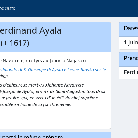
odcasts
erdinand Ayala
Dates
(+ 1617)
1 jui
Prén
 Navarrete, martyrs au Japon à Nagasaki.
rdinando di S. Giuseppe di Ayala e Leone Tanaka sur le
Ferd
lien.
es bienheureux martyrs Alphonse Navarrete,
-Joseph de Ayala, ermite de Saint-Augustin, tous deux
eux jésuite, qui, en vertu d'un édit du chef suprême
emble en haine de la foi chrétienne.
nt porté le même prénom