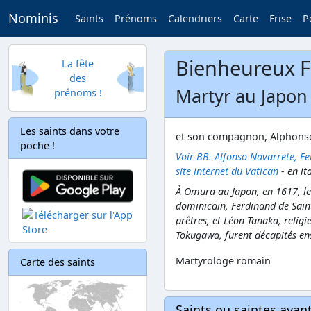
Nominis
Saints
Prénoms
Calendriers
Carte
Frise
P
Bienheureux F
La fête
des
Martyr au Japon 
prénoms !
Les saints dans votre
et son compagnon, Alphonse
poche !
Voir BB. Alfonso Navarrete, Fe
site internet du Vatican
- en ita
À Omura au Japon, en 1617, l
dominicain, Ferdinand de Saint
prêtres, et Léon Tanaka, religi
Tokugawa, furent décapités ens
Martyrologe romain
Carte des saints
Saints ou saintes aya