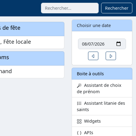
Rechercher
Choisir une date
 de fête
Date
n, Fête locale
Un jour avant
Un jour aprè
oms
inand
Boite à outils
Assistant de choix
de prénom
Assistant litanie des
saints
Widgets
APIs