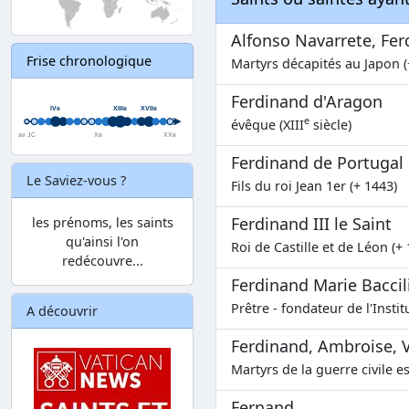
Alfonso Navarrete, Fer
Frise chronologique
Martyrs décapités au Japon (
Ferdinand d'Aragon
e
évêque (XIII
siècle)
Ferdinand de Portugal
Le Saviez-vous ?
Fils du roi Jean 1er (+ 1443)
Ferdinand III le Saint
les prénoms, les saints
qu'ainsi l'on
Roi de Castille et de Léon (+
redécouvre...
Ferdinand Marie Baccili
Prêtre - fondateur de l'Insti
A découvrir
Ferdinand, Ambroise, Va
Martyrs de la guerre civile e
Fernand