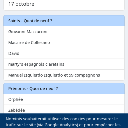
17 octobre
Saints - Quoi de neuf ?
Giovanni Mazzuconi
Macaire de Collesano
David
martyrs espagnols clarétains
Manuel Izquierdo Izquierdo et 59 compagnons
Prénoms - Quoi de neuf ?
Orphée
Zébédée
Nominis souhaiterait utiliser des cookies pour mesurer le
Melvil
trafic sur le site (via Google Analytics) et pour empêcher les