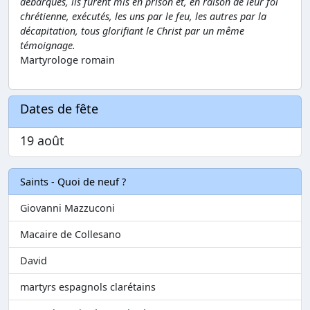
débarqués, ils furent mis en prison et, en raison de leur foi
chrétienne, exécutés, les uns par le feu, les autres par la
décapitation, tous glorifiant le Christ par un même
témoignage.
Martyrologe romain
Dates de fête
19 août
Saints - Quoi de neuf ?
Giovanni Mazzuconi
Macaire de Collesano
David
martyrs espagnols clarétains