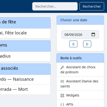
Rechercher
Choisir une date
 de fête
Date
i, Fête locale
Un jour avant
Un jour aprè
oms
adius
Boite à outils
Assistant de choix
 associés
de prénom
edo — Naissance
Assistant litanie des
saints
errada — Mort
Widgets
APIs