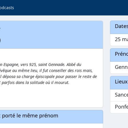
odcasts
e
Dates
)
25 ma
Prén
en Espagne, vers 925, saint Gennade. Abbé du
Genn
évêque au même lieu, il fut conseiller des rois mais,
 il déposa sa charge épiscopale pour passer le reste de
Lieux
it parfois dans la solitude où il mourut.
Sanc
Ponf
nt porté le même prénom