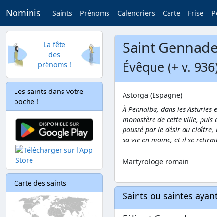
Nominis
Saints
Prénoms
Calendriers
Carte
Frise
P
Saint Gennad
La fête
des
Évêque (+ v. 936
prénoms !
Les saints dans votre
Astorga (Espagne)
poche !
À Pennalba, dans les Asturies 
monastère de cette ville, puis 
poussé par le désir du cloître,
sa vie en moine, et il se retira
Martyrologe romain
Carte des saints
Saints ou saintes aya