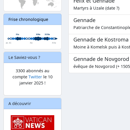
Félix et Gennade
Martyrs à Uzale (date ?)
Gennade
Frise chronologique
Patriarche de Constantinople 
Gennade de Kostroma
Moine à Komelsk puis à Kost
Le Saviez-vous ?
Gennade de Novgorod
évêque de Novgorod (+ 1505
3300 abonnés au
compte
Twitter
le 10
janvier 2025 !
A découvrir