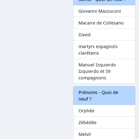
Giovanni Mazzuconi
Macaire de Collesano
David
martyrs espagnols
clarétains
Manuel Izquierdo
Izquierdo et 59
compagnons
Prénoms - Quoi de
neuf ?
Orphée
Zébédée
Melvil