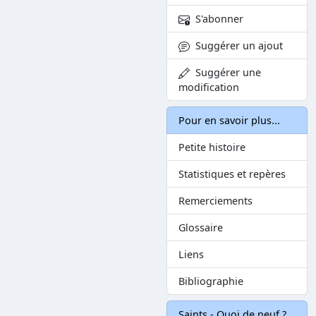
S'abonner
Suggérer un ajout
Suggérer une
modification
Pour en savoir plus...
Petite histoire
Statistiques et repères
Remerciements
Glossaire
Liens
Bibliographie
Saints - Quoi de neuf ?