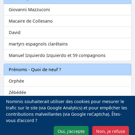
Giovanni Mazzuconi
Macaire de Collesano
David
martyrs espagnols clarétains
Manuel Izquierdo Izquierdo et 59 compagnons
Prénoms - Quoi de neuf ?
Orphée
Zébédée
Nominis souhaiterait utiliser des cookies pour mesurer le
Melvil
trafic sur le site (via Google Analytics) et pour empêcher les
contributions malveillantes (via Google reCaptcha). Êtes-
Matilin
vous d'accord ?
Marie-Fontenelle
Oui, j'accepte
Non, je refuse