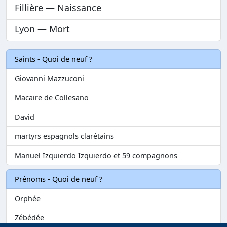
Fillière — Naissance
Lyon — Mort
Saints - Quoi de neuf ?
Giovanni Mazzuconi
Macaire de Collesano
David
martyrs espagnols clarétains
Manuel Izquierdo Izquierdo et 59 compagnons
Prénoms - Quoi de neuf ?
Orphée
Zébédée