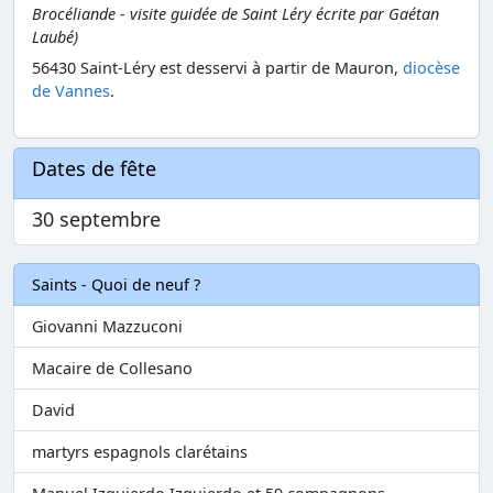
Brocéliande -
visite guidée de Saint Léry écrite par Gaétan
Laubé
)
56430 Saint-Léry est desservi à partir de Mauron,
diocèse
de Vannes
.
Dates de fête
30 septembre
Saints - Quoi de neuf ?
Giovanni Mazzuconi
Macaire de Collesano
David
martyrs espagnols clarétains