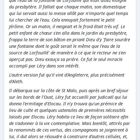
que l'eau de la fontaine de Lorfouillé qui était assez éloigné
du presbytère. Il fallait que chaque matin, son domestique
qui lui servait aussi la messe allât par n'importe quel temps
lui chercher de l'eau. Cela ennuyait fortement le petit
Jérôme. Or un matin, il neigeait et le froid était très vif. Le
petit enfant de chœur s'en alla dans le jardin du presbytère,
frappa la terre de son bâton en priant Dieu d'y 'faire sourdre
une fontaine dont le goût serait le même que l'eau de la
source de Lorfouillé' de manière à ce que le recteur ne s'en
aperçut pas. Dieu exauça sa prière. Ce fut le seul miracle
accompli par Léry dans son intérêt.
L'autre version fut qu'il vint d'Angleterre, plus précisément
d'Aleth.
Il débarqua sur la côte de St Malo, puis après un bref séjour
sur les bords de l'Oust, Léry fut accueilli par Judicaël qui lui
donna l'ermitage d'Elocau. Il n'y trouva qu'un prémice de
lieu de culte et quelques ustensiles de premières nécessités
laissés par Elocau. Léry habita ce lieu de façon solitaire afin
de s'adonner à la vie contemplative. Mais bientôt, attirés par
la renommés de ces vertus, des compagnons se joignirent à
lui, il dut alors se résoudre à construire d'autres cellules, et,