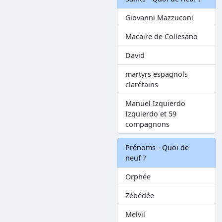
Giovanni Mazzuconi
Macaire de Collesano
David
martyrs espagnols
clarétains
Manuel Izquierdo
Izquierdo et 59
compagnons
Prénoms - Quoi de
neuf ?
Orphée
Zébédée
Melvil