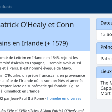
odcasts
atrick O'Healy et Conn
Dates
13 a
ains en Irlande (+ 1579)
Prén
omté de Leitrim en Irlande en 1545, rejoint les
Patri
iversité d'Alcala en Espagne, il semble avoir aussi
et à Paris. Il est nommé évêque de Mayo.
Lieux
n O'Rourke, un prêtre franciscain, en provenance
e la côte de l'Irlande où ils sont arrêtés et amenés
The M
ccepter l'acte de suprématie qui fondait l'Église
Capp
 à Kilmallock en Irlande.
Mort
92 par Jean-Paul II à Rome -
homélie en diverses
des XVIe et XVIIe siècles: Bishop Patrick O'Healy and