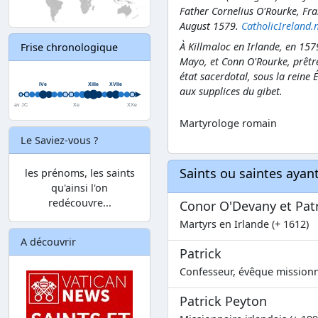
Father Cornelius O'Rourke, Fr
August 1579.
CatholicIreland.
À Killmaloc en Irlande, en 157
Frise chronologique
Mayo, et Conn O'Rourke, prêtre
état sacerdotal, sous la reine 
aux supplices du gibet.
Martyrologe romain
Le Saviez-vous ?
Saints ou saintes aya
les prénoms, les saints
qu'ainsi l'on
redécouvre...
Conor O'Devany et Pat
Martyrs en Irlande (+ 1612)
A découvrir
Patrick
Confesseur, évêque missionna
Patrick Peyton