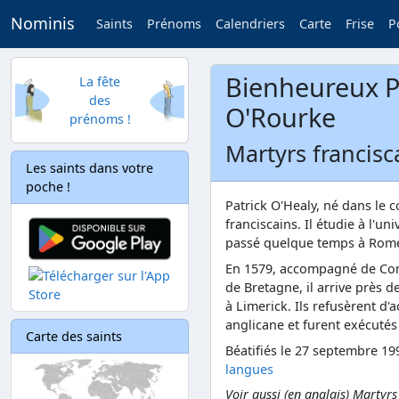
Nominis
Saints
Prénoms
Calendriers
Carte
Frise
P
Bienheureux P
La fête
des
O'Rourke
prénoms !
Martyrs francisc
Les saints dans votre
poche !
Patrick O'Healy, né dans le c
franciscains. Il étudie à l'un
passé quelque temps à Rome 
En 1579, accompagné de Con
de Bretagne, il arrive près d
à Limerick. Ils refusèrent d'a
anglicane et furent exécutés
Carte des saints
Béatifiés le 27 septembre 19
langues
Voir aussi
(en anglais)
Martyrs 