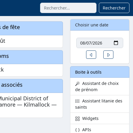
Rechercher
Choisir une date
 de fête
Date
oût
Un jour avant
Un jour aprè
oms
ck
Boite à outils
Assistant de choix
 associés
de prénom
unicipal District of
Assistant litanie des
amore — Kilmallock —
saints
Widgets
APIs