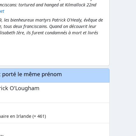
anciscans: tortured and hanged at Kilmallock 22nd
net
9, les bienheureux martyrs Patrick O'Healy, évêque de
, tous deux franciscains. Quand on découvrit leur
Élisabeth Ière, ils furent condamnés à mort et livrés
nt porté le même prénom
rick O'Lougham
ire en Irlande (+ 461)