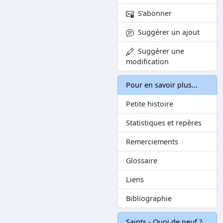
S'abonner
Suggérer un ajout
Suggérer une
modification
Pour en savoir plus...
Petite histoire
Statistiques et repères
Remerciements
Glossaire
Liens
Bibliographie
Saints - Quoi de neuf ?