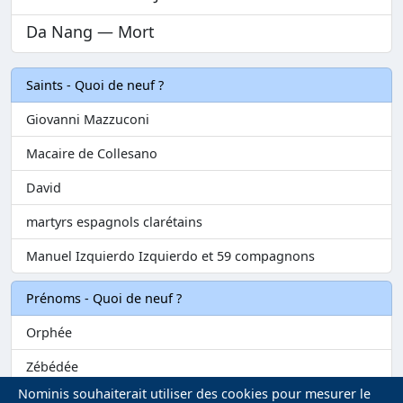
Da Nang — Mort
Saints - Quoi de neuf ?
Giovanni Mazzuconi
Macaire de Collesano
David
martyrs espagnols clarétains
Manuel Izquierdo Izquierdo et 59 compagnons
Prénoms - Quoi de neuf ?
Orphée
Zébédée
Nominis souhaiterait utiliser des cookies pour mesurer le
Melvil