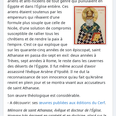
ariens et anti-nicéens de tout genre qui pullulaient en
Égypte et dans l'Église entière.
Ces
ariens étaient soutenus par les
empereurs qui rêvaient d'une
formule plus souple que celle de
Nicée, d'une solution de compromis
susceptible de rallier tous les
chrétiens et de rendre la paix à
l'empire. C'est ce qui explique que
sur les quarante-cinq années de son épiscopat, saint
Athanase en passa dix-sept en exil: deux années à
Trèves, sept années à Rome, le reste dans les cavernes
des déserts de l'Égypte. Il fut même accusé d'avoir
assassiné l'évêque Arsène d'Ypsélé. Il ne dut la
reconnaissance de son innocence qu'au fait qu'Arsène
revint en plein jour et se montra vivant aux accusateurs
de saint Athanase.
Son œuvre théologique est considérable.
- A découvrir: ses
œuvres publiées aux éditions du Cerf
.
Mémoire de saint Athanase, évêque et docteur de l'Église.
Homme très éminent en sainteté et en doctrine, placé sur le