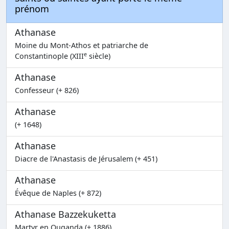
prénom
Athanase
Moine du Mont-Athos et patriarche de
e
Constantinople (XIII
siècle)
Athanase
Confesseur (+ 826)
Athanase
(+ 1648)
Athanase
Diacre de l'Anastasis de Jérusalem (+ 451)
Athanase
Évêque de Naples (+ 872)
Athanase Bazzekuketta
Martyr en Ouganda (+ 1886)