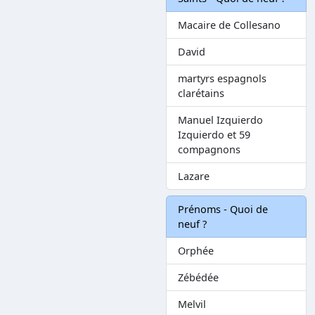
Macaire de Collesano
David
martyrs espagnols
clarétains
Manuel Izquierdo
Izquierdo et 59
compagnons
Lazare
Prénoms - Quoi de
neuf ?
Orphée
Zébédée
Melvil