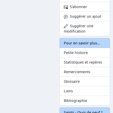
S'abonner
Suggérer un ajout
Suggérer une
modification
Pour en savoir plus...
Petite histoire
Statistiques et repères
Remerciements
Glossaire
Liens
Bibliographie
Saints - Quoi de neuf ?