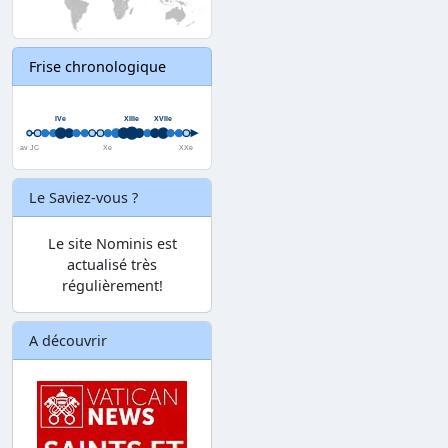
Frise chronologique
Le Saviez-vous ?
Le site Nominis est
actualisé très
régulièrement!
A découvrir