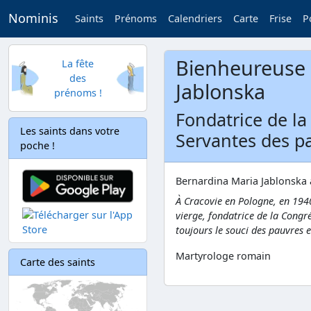
Nominis
Saints
Prénoms
Calendriers
Carte
Frise
P
Bienheureuse 
La fête
des
Jablonska
prénoms !
Fondatrice de l
Les saints dans votre
Servantes des pa
poche !
Bernardina Maria Jablonska a 
À Cracovie en Pologne, en 194
vierge, fondatrice de la Congr
toujours le souci des pauvres 
Martyrologe romain
Carte des saints