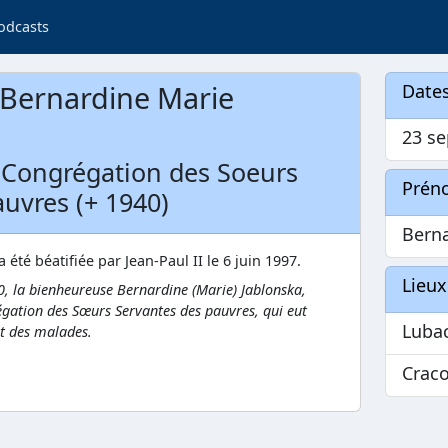
odcasts
Bernardine Marie
Dates
23 s
a Congrégation des Soeurs
Prén
uvres (+ 1940)
Bern
été béatifiée par Jean-Paul II le 6 juin 1997.
Lieux
0, la bienheureuse Bernardine (Marie) Jablonska,
égation des Sœurs Servantes des pauvres, qui eut
Luba
et des malades.
Crac