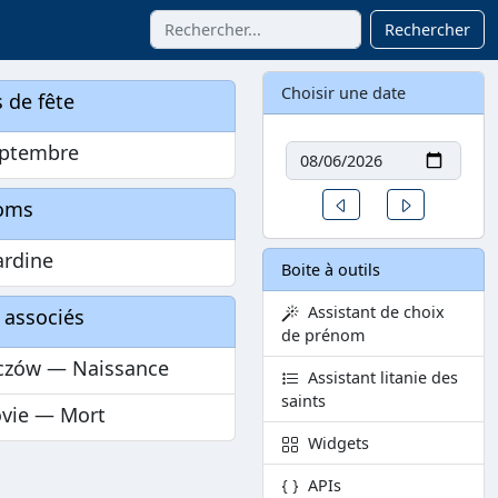
Rechercher
Choisir une date
 de fête
Date
eptembre
Un jour avant
Un jour aprè
oms
ardine
Boite à outils
Assistant de choix
 associés
de prénom
czów — Naissance
Assistant litanie des
saints
ovie — Mort
Widgets
APIs