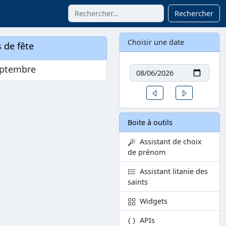
Rechercher
Choisir une date
 de fête
Date
eptembre
Un jour avant
Un jour aprè
Boite à outils
Assistant de choix
de prénom
Assistant litanie des
saints
Widgets
APIs