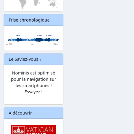
Frise chronologique
Le Saviez-vous ?
Nominis est optimisé
pour la navigation sur
les smartphones !
Essayez !
A découvrir