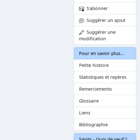
S'abonner
Suggérer un ajout
Suggérer une
modification
Pour en savoir plus...
Petite histoire
Statistiques et repères
Remerciements
Glossaire
Liens
Bibliographie
Saints - Quoi de neuf ?