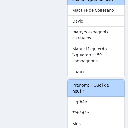
Macaire de Collesano
David
martyrs espagnols
clarétains
Manuel Izquierdo
Izquierdo et 59
compagnons
Lazare
Prénoms - Quoi de
neuf ?
Orphée
Zébédée
Melvil