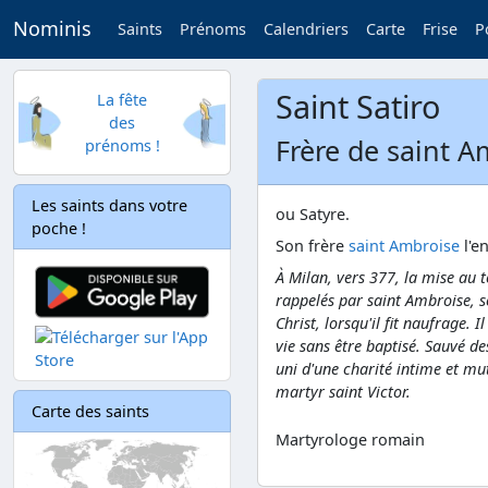
Nominis
Saints
Prénoms
Calendriers
Carte
Frise
P
Saint Satiro
La fête
des
Frère de saint A
prénoms !
Les saints dans votre
ou Satyre.
poche !
Son frère
saint Ambroise
l'e
À Milan, vers 377, la mise au 
rappelés par saint Ambroise, so
Christ, lorsqu'il fit naufrage. 
vie sans être baptisé. Sauvé de
uni d'une charité intime et mut
martyr saint Victor.
Carte des saints
Martyrologe romain