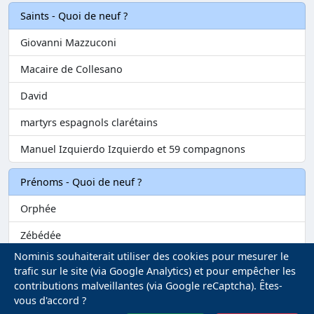
Saints - Quoi de neuf ?
Giovanni Mazzuconi
Macaire de Collesano
David
martyrs espagnols clarétains
Manuel Izquierdo Izquierdo et 59 compagnons
Prénoms - Quoi de neuf ?
Orphée
Zébédée
Nominis souhaiterait utiliser des cookies pour mesurer le
Melvil
trafic sur le site (via Google Analytics) et pour empêcher les
contributions malveillantes (via Google reCaptcha). Êtes-
Matilin
vous d'accord ?