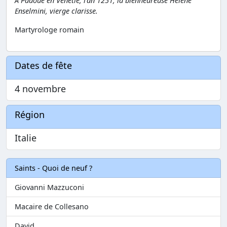
À Padoue en Vénétie, l'an 1251, la bienheureuse Hélène
Enselmini, vierge clarisse.
Martyrologe romain
Dates de fête
4 novembre
Région
Italie
Saints - Quoi de neuf ?
Giovanni Mazzuconi
Macaire de Collesano
David