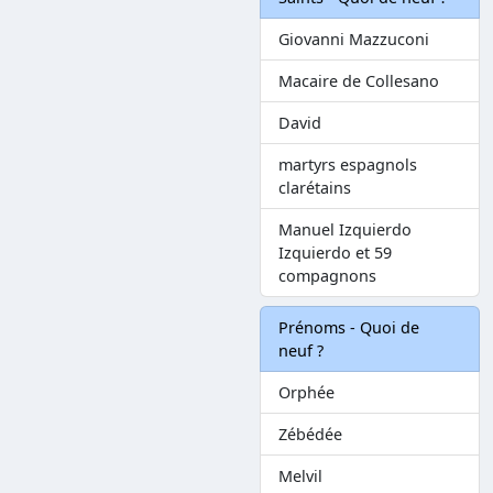
Giovanni Mazzuconi
Macaire de Collesano
David
martyrs espagnols
clarétains
Manuel Izquierdo
Izquierdo et 59
compagnons
Prénoms - Quoi de
neuf ?
Orphée
Zébédée
Melvil