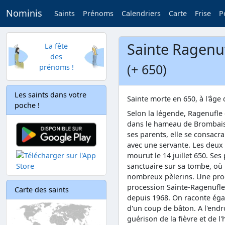
Nominis
Saints
Prénoms
Calendriers
Carte
Frise
P
Sainte Ragenu
La fête
des
(+ 650)
prénoms !
Les saints dans votre
Sainte morte en 650, à l'âge 
poche !
Selon la légende, Ragenufle e
dans le hameau de Brombais.
ses parents, elle se consacra 
avec une servante. Les deux
mourut le 14 juillet 650. Ses
sanctuaire sur sa tombe, où 
nombreux pèlerins. Une proc
procession Sainte-Ragenufle 
Carte des saints
depuis 1968. On raconte égal
d'un coup de bâton. A l'endr
guérison de la fièvre et de l