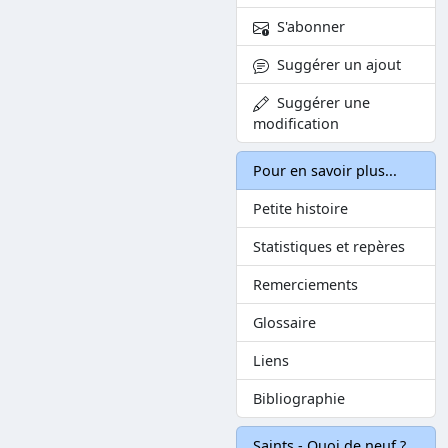
S'abonner
Suggérer un ajout
Suggérer une
modification
Pour en savoir plus...
Petite histoire
Statistiques et repères
Remerciements
Glossaire
Liens
Bibliographie
Saints - Quoi de neuf ?