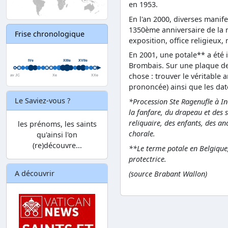
en 1953.
En l'an 2000, diverses manife
1350ème anniversaire de la 
Frise chronologique
exposition, office religieux
En 2001, une potale** a été i
Brombais. Sur une plaque de
chose : trouver le véritable
prononcée) ainsi que les dat
Le Saviez-vous ?
*Procession Ste Ragenufle à In
la fanfare, du drapeau et des s
reliquaire, des enfants, des an
les prénoms, les saints
chorale.
qu'ainsi l'on
(re)découvre...
**Le terme potale en Belgique
protectrice.
A découvrir
(
source
Brabant Wallon)