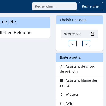
Rechercher
Choisir une date
 de fête
Date
illet en Belgique
Un jour avant
Un jour aprè
Boite à outils
Assistant de choix
de prénom
Assistant litanie des
saints
Widgets
APIs