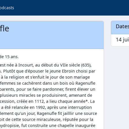
odcasts
fle
Dates
14 ju
de 15 ans.
st née à Incourt, au début du VIIe siècle (635),
 Plutôt que d'épouser le jeune Ebroïn choisi par
à la religion et s'enfuit le jour de son mariage
 femmes se cachèrent dans un bois où Ragenufle
 parents, pour se faire pardonner, firent élever un
plusieurs miracles se produisirent, amenant de
ession, créée en 1112, a lieu chaque année*. La
a été relancée en 1992, après une interruption
ement qu'un jour, Ragenufle fit jailllir une source
oit de cette source miraculeuse, réputée pour la
'hydropisie, fut construite une chapelle inaugurée