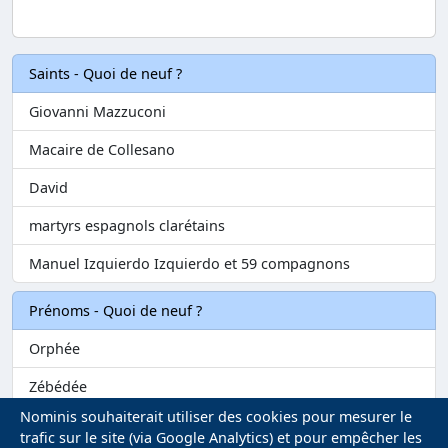
Saints - Quoi de neuf ?
Giovanni Mazzuconi
Macaire de Collesano
David
martyrs espagnols clarétains
Manuel Izquierdo Izquierdo et 59 compagnons
Prénoms - Quoi de neuf ?
Orphée
Zébédée
Nominis souhaiterait utiliser des cookies pour mesurer le
Melvil
trafic sur le site (via Google Analytics) et pour empêcher les