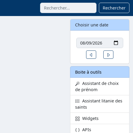
Rechercher
Choisir une date
Date
Un jour avant
Un jour aprè
Boite à outils
Assistant de choix
de prénom
Assistant litanie des
saints
Widgets
APIs