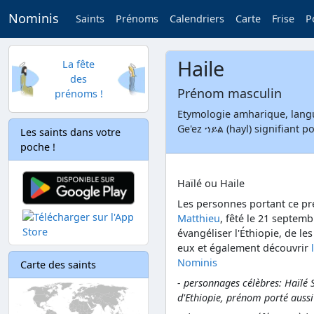
Nominis
Saints
Prénoms
Calendriers
Carte
Frise
P
Haile
La fête
des
Prénom masculin
prénoms !
Etymologie amharique, langue
Ge'ez ኀይል (hayl) signifiant p
Les saints dans votre
poche !
Haïlé ou Haile
Les personnes portant ce p
Matthieu
, fêté le 21 septemb
évangéliser l'Éthiopie, de les
eux et également découvrir
Nominis
Carte des saints
- personnages célèbres: Haïlé 
d'Ethiopie, prénom porté aussi