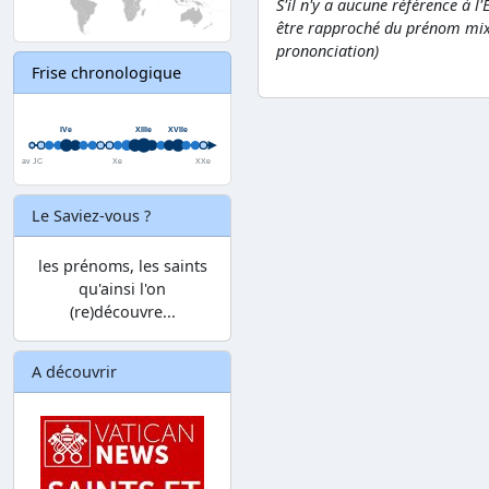
S'il n'y a aucune référence à l
être rapproché du prénom mi
prononciation)
Frise chronologique
Le Saviez-vous ?
les prénoms, les saints
qu'ainsi l'on
(re)découvre...
A découvrir