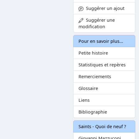
Suggérer un ajout
Suggérer une
modification
Pour en savoir plus...
Petite histoire
Statistiques et repères
Remerciements
Glossaire
Liens
Bibliographie
Saints - Quoi de neuf ?
Giovanni Mazzuconi