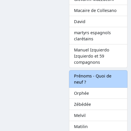
Macaire de Collesano
David
martyrs espagnols
clarétains
Manuel Izquierdo
Izquierdo et 59
compagnons
Prénoms - Quoi de
neuf ?
Orphée
Zébédée
Melvil
Matilin