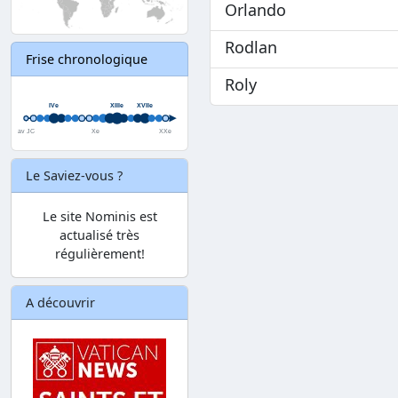
Orlando
Rodlan
Frise chronologique
Roly
Le Saviez-vous ?
Le site Nominis est
actualisé très
régulièrement!
A découvrir