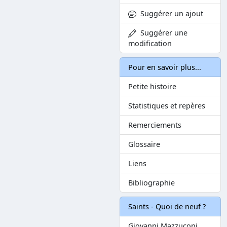
Suggérer un ajout
Suggérer une
modification
Pour en savoir plus...
Petite histoire
Statistiques et repères
Remerciements
Glossaire
Liens
Bibliographie
Saints - Quoi de neuf ?
Giovanni Mazzuconi