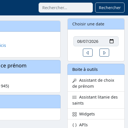
Rechercher
Choisir une date
Date
cis
Un jour avant
Un jour aprè
à ce prénom
Boite à outils
Assistant de choix
1945)
de prénom
Assistant litanie des
saints
Widgets
APIs