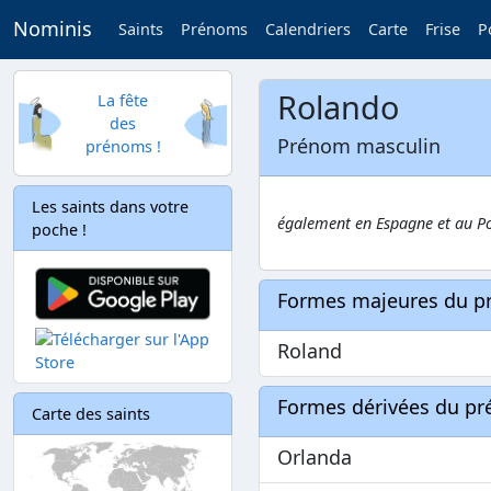
Nominis
Saints
Prénoms
Calendriers
Carte
Frise
P
Rolando
La fête
des
Prénom masculin
prénoms !
Les saints dans votre
également en Espagne et au P
poche !
Formes majeures du 
Roland
Formes dérivées du p
Carte des saints
Orlanda