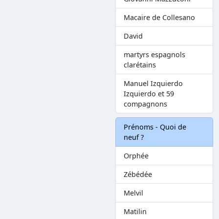
Macaire de Collesano
David
martyrs espagnols
clarétains
Manuel Izquierdo
Izquierdo et 59
compagnons
Prénoms - Quoi de
neuf ?
Orphée
Zébédée
Melvil
Matilin