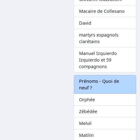
Macaire de Collesano
David
martyrs espagnols
clarétains
Manuel Izquierdo
Izquierdo et 59
compagnons
Prénoms - Quoi de
neuf ?
Orphée
Zébédée
Melvil
Matilin