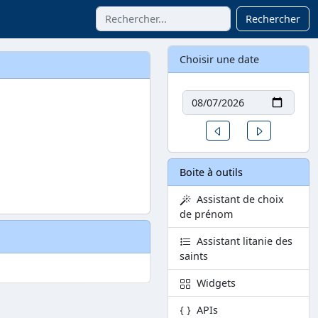
Rechercher
Choisir une date
Date
Un jour avant
Un jour aprè
Boite à outils
Assistant de choix
de prénom
Assistant litanie des
saints
Widgets
APIs