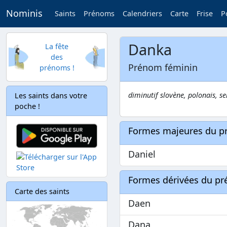
Nominis
Saints
Prénoms
Calendriers
Carte
Frise
P
Danka
La fête
des
Prénom féminin
prénoms !
diminutif slovène, polonais, s
Les saints dans votre
poche !
Formes majeures du 
Daniel
Formes dérivées du p
Carte des saints
Daen
Dana