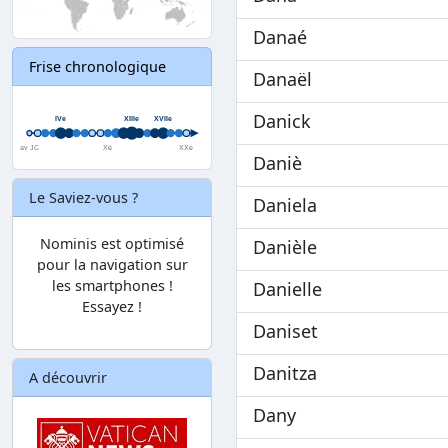
Danaé
Frise chronologique
Danaël
Danick
Daniè
Le Saviez-vous ?
Daniela
Nominis est optimisé
Danièle
pour la navigation sur
les smartphones !
Danielle
Essayez !
Daniset
Danitza
A découvrir
Dany