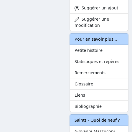
Suggérer un ajout
Suggérer une
modification
Pour en savoir plus...
Petite histoire
Statistiques et repères
Remerciements
Glossaire
Liens
Bibliographie
Saints - Quoi de neuf ?
Giovanni Mazzuconi