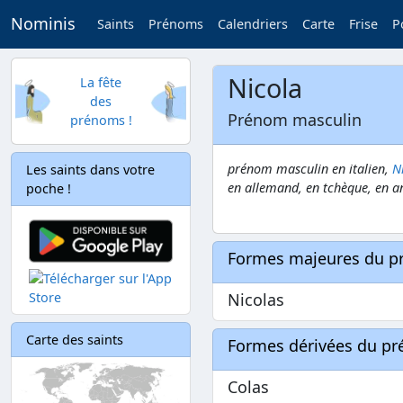
Nominis
Saints
Prénoms
Calendriers
Carte
Frise
P
Nicola
La fête
des
Prénom masculin
prénoms !
prénom masculin en italien,
N
Les saints dans votre
en allemand, en tchèque, en an
poche !
Formes majeures du 
Nicolas
Carte des saints
Formes dérivées du p
Colas