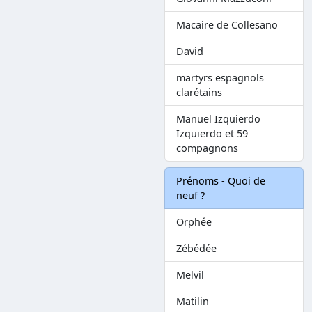
Macaire de Collesano
David
martyrs espagnols
clarétains
Manuel Izquierdo
Izquierdo et 59
compagnons
Prénoms - Quoi de
neuf ?
Orphée
Zébédée
Melvil
Matilin