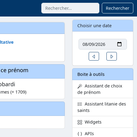
Rechercher
Choisir une date
Date
tative
Un jour avant
Un jour aprè
à ce prénom
Boite à outils
obardi
Assistant de choix
imes (+ 1709)
de prénom
Assistant litanie des
saints
Widgets
APIs