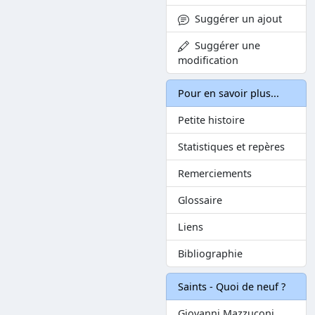
Suggérer un ajout
Suggérer une
modification
Pour en savoir plus...
Petite histoire
Statistiques et repères
Remerciements
Glossaire
Liens
Bibliographie
Saints - Quoi de neuf ?
Giovanni Mazzuconi