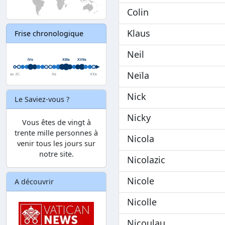
Colin
Klaus
Frise chronologique
Neil
Neïla
Nick
Le Saviez-vous ?
Nicky
Vous êtes de vingt à
trente mille personnes à
Nicola
venir tous les jours sur
notre site.
Nicolazic
Nicole
A découvrir
Nicolle
Nicoulau