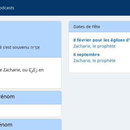
odcasts
Dates de Fête
8 février pour les églises d
Zacharie, le prophète
Etymologie hébraïque : Yahvé s'est souvenu זְכַרְיָה
6 septembre
Zacharie, le prophète
e, ou زَكَرِيّا en
prénom
rénom