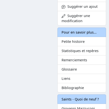
Suggérer un ajout
Suggérer une
modification
Pour en savoir plus...
Petite histoire
Statistiques et repères
Remerciements
Glossaire
Liens
Bibliographie
Saints - Quoi de neuf ?
Giovanni Mazzuconi