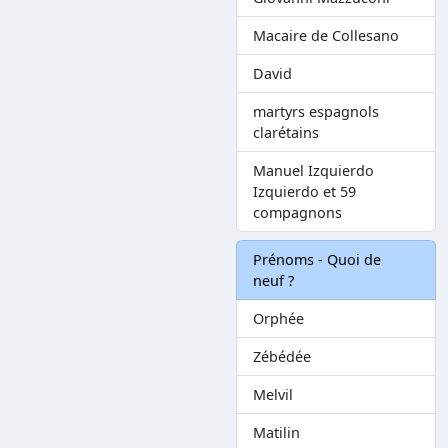
Macaire de Collesano
David
martyrs espagnols
clarétains
Manuel Izquierdo
Izquierdo et 59
compagnons
Prénoms - Quoi de
neuf ?
Orphée
Zébédée
Melvil
Matilin