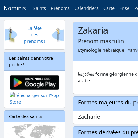
Nominis
Saints
Prénoms
Calendriers
Carte
Frise
P
Zakaria
La fête
des
Prénom masculin
prénoms !
Les saints dans votre
poche !
ზაქარია forme géorgienne de Zachari
arabe.
Formes majeures du 
Zacharie
Carte des saints
Formes dérivées du p