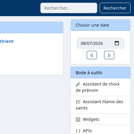
Rechercher
Choisir une date
Date
'Orient
Un jour avant
Un jour aprè
Boite à outils
Assistant de choix
de prénom
Assistant litanie des
saints
Widgets
APIs