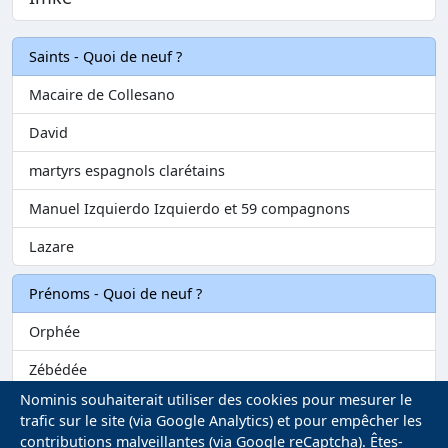
Saints - Quoi de neuf ?
Macaire de Collesano
David
martyrs espagnols clarétains
Manuel Izquierdo Izquierdo et 59 compagnons
Lazare
Prénoms - Quoi de neuf ?
Orphée
Zébédée
Nominis souhaiterait utiliser des cookies pour mesurer le
Melvil
trafic sur le site (via Google Analytics) et pour empêcher les
contributions malveillantes (via Google reCaptcha). Êtes-
Matilin