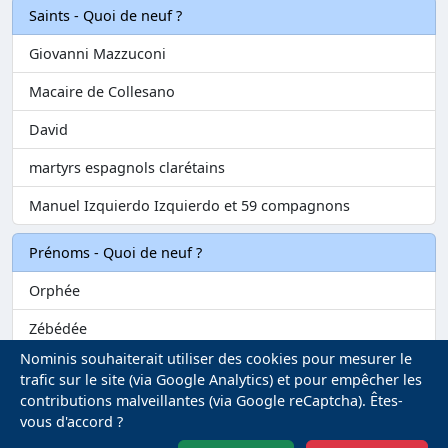
Saints - Quoi de neuf ?
Giovanni Mazzuconi
Macaire de Collesano
David
martyrs espagnols clarétains
Manuel Izquierdo Izquierdo et 59 compagnons
Prénoms - Quoi de neuf ?
Orphée
Zébédée
Nominis souhaiterait utiliser des cookies pour mesurer le
Melvil
trafic sur le site (via Google Analytics) et pour empêcher les
contributions malveillantes (via Google reCaptcha). Êtes-
Matilin
vous d'accord ?
Marie-Fontenelle